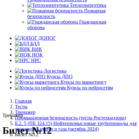
Теплоэнергетика
Пожарная
безопасность
Гражданская
оборона
ДОПОГ
БДД
ВИК
НОК
НРС
Логистика
Курсы ДПО
Курсы по маркетингу
Курсы по нейросетям
Главная
Тесты
Тренажер
Тренажер
Промышленная безопасность (тесты Ростехнадзора)
Б.2. 5 (ПБ 324.15) Нефтепромысловые трубопроводы для
Билет №12
транспорта нефти и газа (октябрь 2024)
Билет №12