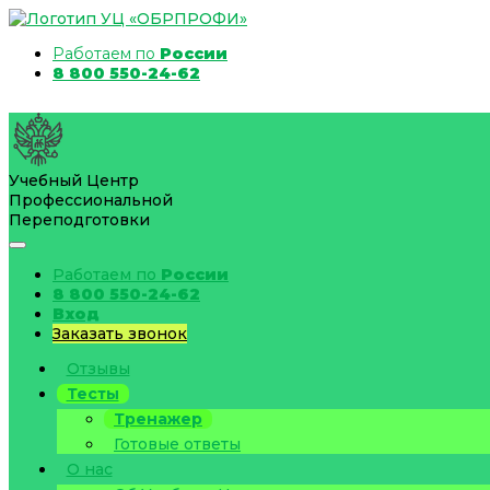
Работаем по
России
8 800 550-24-62
Учебный Центр
Профессиональной
Переподготовки
Работаем по
России
8 800 550-24-62
Вход
Заказать звонок
Отзывы
Тесты
Тренажер
Готовые ответы
О нас