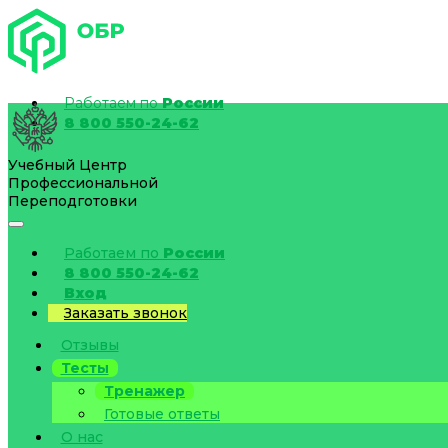
Работаем по
России
8 800 550-24-62
Учебный Центр
Профессиональной
Переподготовки
Работаем по
России
8 800 550-24-62
Вход
Заказать звонок
Отзывы
Тесты
Тренажер
Готовые ответы
О нас