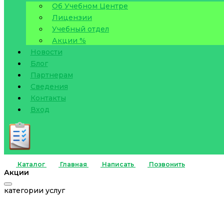
Об Учебном Центре
Лицензии
Учебный отдел
Акции %
Новости
Блог
Партнерам
Сведения
Контакты
Вход
Каталог
Главная
Написать
Позвонить
Акции
категории услуг