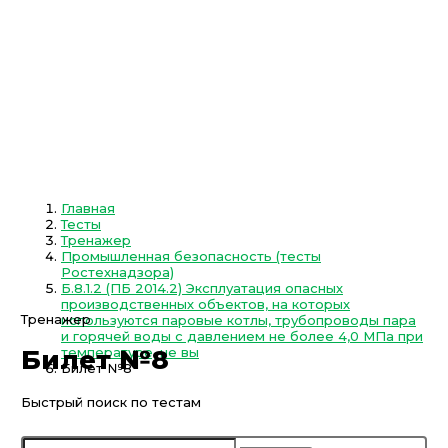
Главная
Тесты
Тренажер
Промышленная безопасность (тесты
Ростехнадзора)
Б.8.1.2 (ПБ 2014.2) Эксплуатация опасных
производственных объектов, на которых
Тренажер
используются паровые котлы, трубопроводы пара
и горячей воды с давлением не более 4,0 МПа при
температуре, не вы
Билет №8
Билет №8
Быстрый поиск по тестам