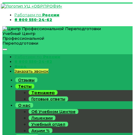
Работаем по
России
8 800 550-24-62
Учебный Центр
Профессиональной
Переподготовки
Работаем по
России
8 800 550-24-62
Вход
Заказать звонок
Отзывы
Тесты
Тренажер
Готовые ответы
О нас
Об Учебном Центре
Лицензии
Учебный отдел
Акции %