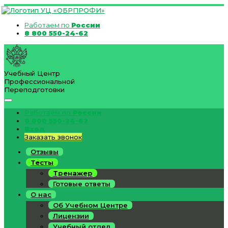
Работаем по
России
8 800 550-24-62
Учебный Центр
Профессиональной
Переподготовки
Работаем по
России
8 800 550-24-62
Вход
Заказать звонок
Отзывы
Тесты
Тренажер
Готовые ответы
О нас
Об Учебном Центре
Лицензии
Учебный отдел