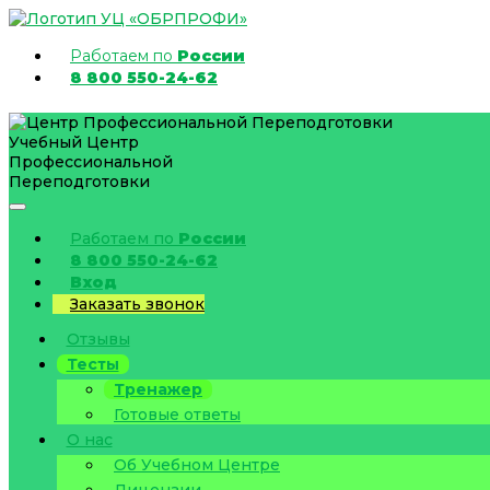
Работаем по
России
8 800 550-24-62
Учебный Центр
Профессиональной
Переподготовки
Работаем по
России
8 800 550-24-62
Вход
Заказать звонок
Отзывы
Тесты
Тренажер
Готовые ответы
О нас
Об Учебном Центре
Лицензии