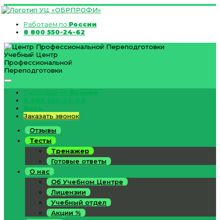
Работаем по
России
8 800 550-24-62
Учебный Центр
Профессиональной
Переподготовки
Работаем по
России
8 800 550-24-62
Вход
Заказать звонок
Отзывы
Тесты
Тренажер
Готовые ответы
О нас
Об Учебном Центре
Лицензии
Учебный отдел
Акции %