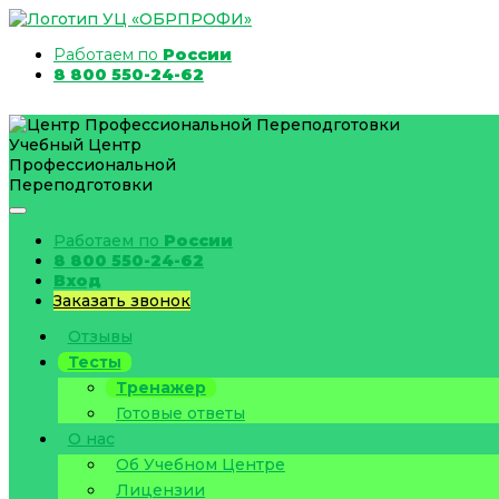
Работаем по
России
8 800 550-24-62
Учебный Центр
Профессиональной
Переподготовки
Работаем по
России
8 800 550-24-62
Вход
Заказать звонок
Отзывы
Тесты
Тренажер
Готовые ответы
О нас
Об Учебном Центре
Лицензии