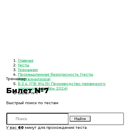
Главная
Тесты
Тренажер
Промышленная безопасность (тесты
Тренажер
Ростехнадзора)
Б.3.4. (ПБ 914.15) Производство первичного
алюминия (ноябрь 2024)
Билет №7
Билет №7
Быстрый поиск по тестам
Найти
У вас
60
минут для прохождения теста