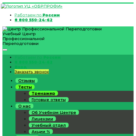
Работаем по
России
8 800 550-24-62
Учебный Центр
Профессиональной
Переподготовки
Работаем по
России
8 800 550-24-62
Вход
Заказать звонок
Отзывы
Тесты
Тренажер
Готовые ответы
О нас
Об Учебном Центре
Лицензии
Учебный отдел
Акции %