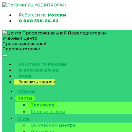
Работаем по
России
8 800 550-24-62
Учебный Центр
Профессиональной
Переподготовки
Работаем по
России
8 800 550-24-62
Вход
Заказать звонок
Отзывы
Тесты
Тренажер
Готовые ответы
О нас
Об Учебном Центре
Лицензии