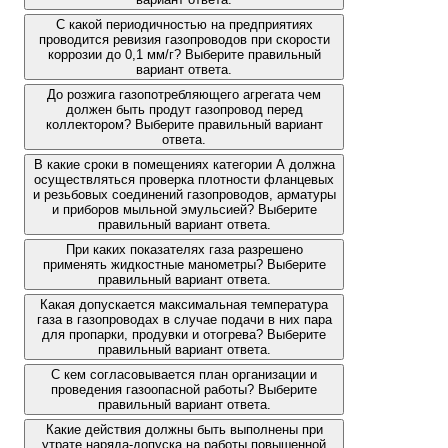
С какой периодичностью на предприятиях
проводится ревизия газопроводов при скорости
коррозии до 0,1 мм/г? Выберите правильный
вариант ответа.
До розжига газопотребляющего агрегата чем
должен быть продут газопровод перед
коллектором? Выберите правильный вариант
ответа.
В какие сроки в помещениях категории А должна
осуществляться проверка плотности фланцевых
и резьбовых соединений газопроводов, арматуры
и приборов мыльной эмульсией? Выберите
правильный вариант ответа.
При каких показателях газа разрешено
применять жидкостные манометры? Выберите
правильный вариант ответа.
Какая допускается максимальная температура
газа в газопроводах в случае подачи в них пара
для пропарки, продувки и отогрева? Выберите
правильный вариант ответа.
С кем согласовывается план организации и
проведения газоопасной работы? Выберите
правильный вариант ответа.
Какие действия должны быть выполнены при
утрате наряда-допуска на работы повышенной