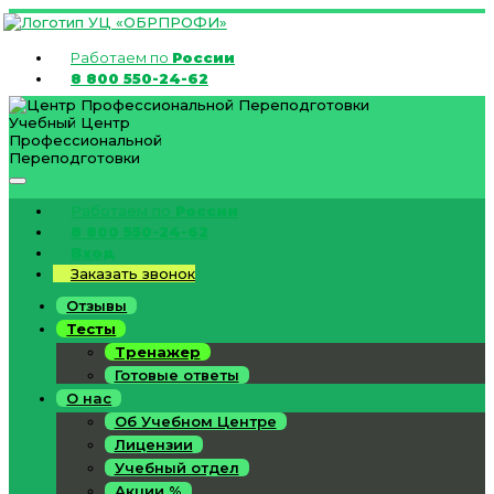
Работаем по
России
8 800 550-24-62
Учебный Центр
Профессиональной
Переподготовки
Работаем по
России
8 800 550-24-62
Вход
Заказать звонок
Отзывы
Тесты
Тренажер
Готовые ответы
О нас
Об Учебном Центре
Лицензии
Учебный отдел
Акции %