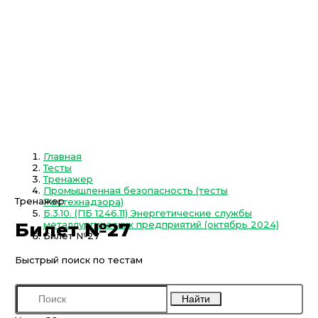
Главная
Тесты
Тренажер
Промышленная безопасность (тесты
Тренажер
Ростехнадзора)
Б.3.10. (ПБ 1246.11) Энергетические службы
металлургических предприятий (октябрь 2024)
Билет №27
Билет №27
Быстрый поиск по тестам
Найти