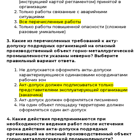
(инструкцией картой регламентом) принятой в
организации
Только работы связанные с аварийными
ситуациями
Все перечисленные работы
Только работы повышенной опасности (сложные
разовые уникальные)
3. Какие из перечисленных требований к акту-
допуску подрядных организаций на опасный
производственный объект горно-металлургической
промышленности указаны неверно? Выберите
правильный вариант ответа.
Не допускается оформлять акты-допуски
характеризующиеся одинаковыми координатами
рабочих зон
Акт-допуск должен подписываться только
представителями эксплуатирующей организации
(заказчика)
Акт-допуск должен оформляться письменно
На один объект площадку территорию должен
оформляться один акт-допуск
4. Какие действия предпринимаются при
необходимости ведения работ после истечения
срока действия акта-допуска подрядных
организаций на опасный производственный объект
горно-металлургической промышленности?