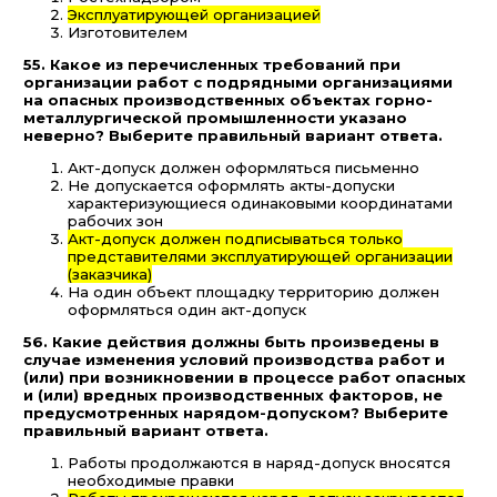
Эксплуатирующей организацией
Изготовителем
55. Какое из перечисленных требований при
организации работ с подрядными организациями
на опасных производственных объектах горно-
металлургической промышленности указано
неверно? Выберите правильный вариант ответа.
Акт-допуск должен оформляться письменно
Не допускается оформлять акты-допуски
характеризующиеся одинаковыми координатами
рабочих зон
Акт-допуск должен подписываться только
представителями эксплуатирующей организации
(заказчика)
На один объект площадку территорию должен
оформляться один акт-допуск
56. Какие действия должны быть произведены в
случае изменения условий производства работ и
(или) при возникновении в процессе работ опасных
и (или) вредных производственных факторов, не
предусмотренных нарядом-допуском? Выберите
правильный вариант ответа.
Работы продолжаются в наряд-допуск вносятся
необходимые правки