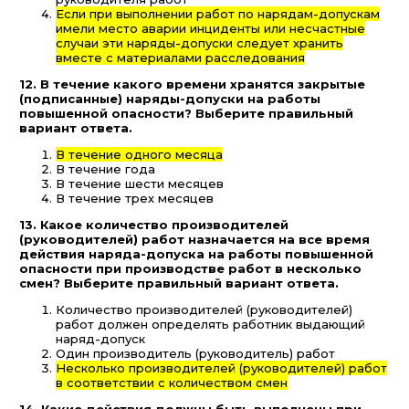
Если при выполнении работ по нарядам-допускам
имели место аварии инциденты или несчастные
случаи эти наряды-допуски следует хранить
вместе с материалами расследования
12. В течение какого времени хранятся закрытые
(подписанные) наряды-допуски на работы
повышенной опасности? Выберите правильный
вариант ответа.
В течение одного месяца
В течение года
В течение шести месяцев
В течение трех месяцев
13. Какое количество производителей
(руководителей) работ назначается на все время
действия наряда-допуска на работы повышенной
опасности при производстве работ в несколько
смен? Выберите правильный вариант ответа.
Количество производителей (руководителей)
работ должен определять работник выдающий
наряд-допуск
Один производитель (руководитель) работ
Несколько производителей (руководителей) работ
в соответствии с количеством смен
14. Какие действия должны быть выполнены при