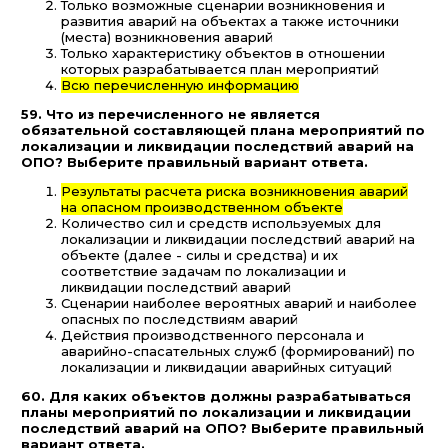
Только возможные сценарии возникновения и
развития аварий на объектах а также источники
(места) возникновения аварий
Только характеристику объектов в отношении
которых разрабатывается план мероприятий
Всю перечисленную информацию
59. Что из перечисленного не является
обязательной составляющей плана мероприятий по
локализации и ликвидации последствий аварий на
ОПО? Выберите правильный вариант ответа.
Результаты расчета риска возникновения аварий
на опасном производственном объекте
Количество сил и средств используемых для
локализации и ликвидации последствий аварий на
объекте (далее - силы и средства) и их
соответствие задачам по локализации и
ликвидации последствий аварий
Сценарии наиболее вероятных аварий и наиболее
опасных по последствиям аварий
Действия производственного персонала и
аварийно-спасательных служб (формирований) по
локализации и ликвидации аварийных ситуаций
60. Для каких объектов должны разрабатываться
планы мероприятий по локализации и ликвидации
последствий аварий на ОПО? Выберите правильный
вариант ответа.