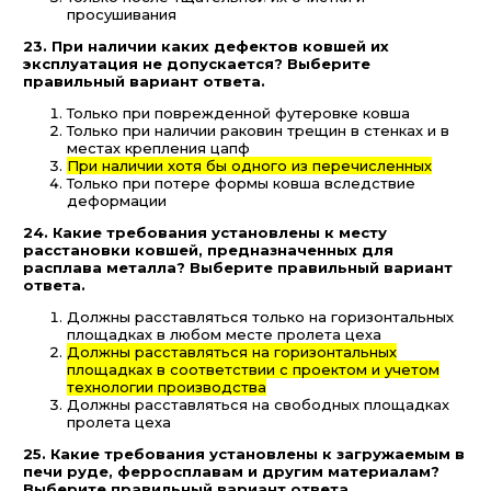
просушивания
23. При наличии каких дефектов ковшей их
эксплуатация не допускается? Выберите
правильный вариант ответа.
Только при поврежденной футеровке ковша
Только при наличии раковин трещин в стенках и в
местах крепления цапф
При наличии хотя бы одного из перечисленных
Только при потере формы ковша вследствие
деформации
24. Какие требования установлены к месту
расстановки ковшей, предназначенных для
расплава металла? Выберите правильный вариант
ответа.
Должны расставляться только на горизонтальных
площадках в любом месте пролета цеха
Должны расставляться на горизонтальных
площадках в соответствии с проектом и учетом
технологии производства
Должны расставляться на свободных площадках
пролета цеха
25. Какие требования установлены к загружаемым в
печи руде, ферросплавам и другим материалам?
Выберите правильный вариант ответа.