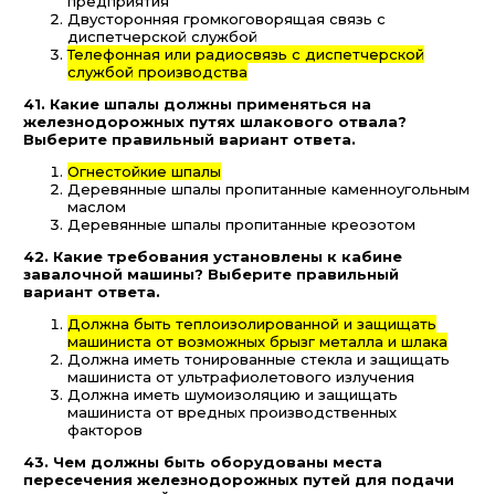
предприятия
Двусторонняя громкоговорящая связь с
диспетчерской службой
Телефонная или радиосвязь с диспетчерской
службой производства
41. Какие шпалы должны применяться на
железнодорожных путях шлакового отвала?
Выберите правильный вариант ответа.
Огнестойкие шпалы
Деревянные шпалы пропитанные каменноугольным
маслом
Деревянные шпалы пропитанные креозотом
42. Какие требования установлены к кабине
завалочной машины? Выберите правильный
вариант ответа.
Должна быть теплоизолированной и защищать
машиниста от возможных брызг металла и шлака
Должна иметь тонированные стекла и защищать
машиниста от ультрафиолетового излучения
Должна иметь шумоизоляцию и защищать
машиниста от вредных производственных
факторов
43. Чем должны быть оборудованы места
пересечения железнодорожных путей для подачи