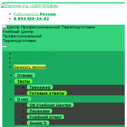
Работаем по
России
8 800 550-24-62
Учебный Центр
Профессиональной
Переподготовки
Работаем по
России
8 800 550-24-62
Вход
Заказать звонок
Отзывы
Тесты
Тренажер
Готовые ответы
О нас
Об Учебном Центре
Лицензии
Учебный отдел
Акции %