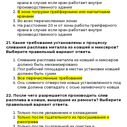
крана в случае если кран работает внутри
производственного здания
В зоне погрузки грейферными или магнитными
кранами
Во всех перечисленных зонах
На расстоянии 20 м от зоны работы грейферного
крана в случае если кран работает внутри
производственного здания
21. Какие требования установлены к процессу
сливания расплава металла из ковшей и миксеров?
Выберите правильный вариант ответа.
Сливание расплава металла из ковшей и миксеров
должно быть механизировано
Пол рабочей площадки в местах установки ковшей
должен быть сухим
Все перечисленные требования
Ось сливного отверстия ковша установленного под
слив должна совпадать с осью заливочного ковша
22. После чего разрешается производить слив
расплава в ковши, вышедшие из ремонта? Выберите
правильный вариант ответа.
Только после увлажнения и охлаждения
Только после тщательного их просушивания и
разогрева
Только после тщательной их очистки и