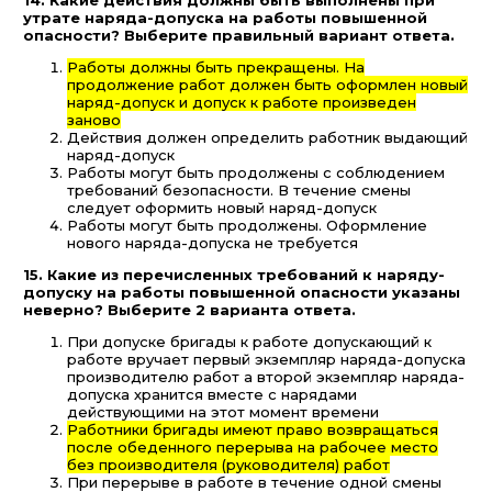
утрате наряда-допуска на работы повышенной
опасности? Выберите правильный вариант ответа.
Работы должны быть прекращены. На
продолжение работ должен быть оформлен новый
наряд-допуск и допуск к работе произведен
заново
Действия должен определить работник выдающий
наряд-допуск
Работы могут быть продолжены с соблюдением
требований безопасности. В течение смены
следует оформить новый наряд-допуск
Работы могут быть продолжены. Оформление
нового наряда-допуска не требуется
15. Какие из перечисленных требований к наряду-
допуску на работы повышенной опасности указаны
неверно? Выберите 2 варианта ответа.
При допуске бригады к работе допускающий к
работе вручает первый экземпляр наряда-допуска
производителю работ а второй экземпляр наряда-
допуска хранится вместе с нарядами
действующими на этот момент времени
Работники бригады имеют право возвращаться
после обеденного перерыва на рабочее место
без производителя (руководителя) работ
При перерыве в работе в течение одной смены