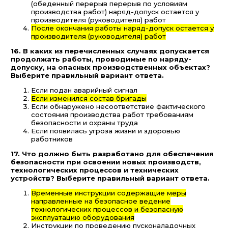
(обеденный перерыв перерыв по условиям
производства работ) наряд-допуск остается у
производителя (руководителя) работ
После окончания работы наряд-допуск остается у
производителя (руководителя) работ
16. В каких из перечисленных случаях допускается
продолжать работы, проводимые по наряду-
допуску, на опасных производственных объектах?
Выберите правильный вариант ответа.
Если подан аварийный сигнал
Если изменился состав бригады
Если обнаружено несоответствие фактического
состояния производства работ требованиям
безопасности и охраны труда
Если появилась угроза жизни и здоровью
работников
17. Что должно быть разработано для обеспечения
безопасности при освоении новых производств,
технологических процессов и технических
устройств? Выберите правильный вариант ответа.
Временные инструкции содержащие меры
направленные на безопасное ведение
технологических процессов и безопасную
эксплуатацию оборудования
Инструкции по проведению пусконаладочных