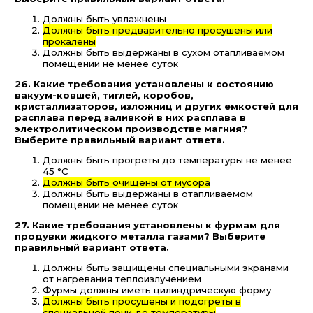
Должны быть увлажнены
Должны быть предварительно просушены или
прокалены
Должны быть выдержаны в сухом отапливаемом
помещении не менее суток
26. Какие требования установлены к состоянию
вакуум-ковшей, тиглей, коробов,
кристаллизаторов, изложниц и других емкостей для
расплава перед заливкой в них расплава в
электролитическом производстве магния?
Выберите правильный вариант ответа.
Должны быть прогреты до температуры не менее
45 °С
Должны быть очищены от мусора
Должны быть выдержаны в отапливаемом
помещении не менее суток
27. Какие требования установлены к фурмам для
продувки жидкого металла газами? Выберите
правильный вариант ответа.
Должны быть защищены специальными экранами
от нагревания теплоизлучением
Фурмы должны иметь цилиндрическую форму
Должны быть просушены и подогреты в
специальной печи до температуры