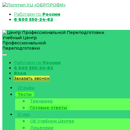
Работаем по
России
8 800 550-24-62
Учебный Центр
Профессиональной
Переподготовки
Работаем по
России
8 800 550-24-62
Вход
Заказать звонок
Отзывы
Тесты
Тренажер
Готовые ответы
О нас
Об Учебном Центре
Лицензии