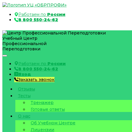
Работаем по
России
8 800 550-24-62
Учебный Центр
Профессиональной
Переподготовки
Работаем по
России
8 800 550-24-62
Вход
Заказать звонок
Отзывы
Тесты
Тренажер
Готовые ответы
О нас
Об Учебном Центре
Лицензии