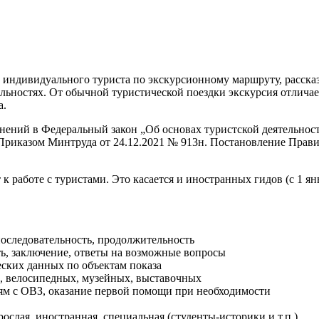
индивидуального туриста по экскурсионному маршруту, рассказ
льностях. От обычной туристической поездки экскурсия отличае
а.
енений в Федеральный закон „Об основах туристской деятельнос
Приказом Минтруда от 24.12.2021 № 913н. Постановление Правит
к работе с туристами. Это касается и иностранных гидов (с 1 янв
последовательность, продолжительность
ть, заключение, ответы на возможные вопросы
еских данных по объектам показа
, велосипедных, музейных, выставочных
дям с ОВЗ, оказание первой помощи при необходимости
рослая, иностранная, специальная (студенты-историки и т.п.)