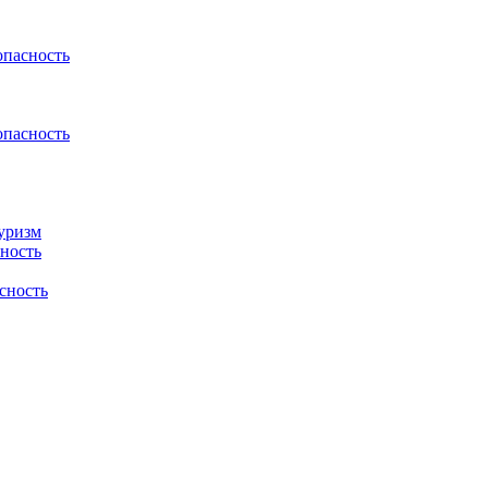
пасность
пасность
туризм
сность
сность