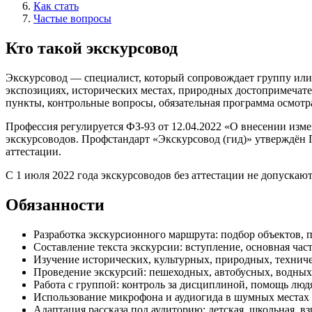
Как стать
Частые вопросы
Кто такой экскурсовод
Экскурсовод — специалист, который сопровождает группу или 
экспозициях, исторических местах, природных достопримечате
пункты, контрольные вопросы, обязательная программа осмотр
Профессия регулируется ФЗ-93 от 12.04.2022 «О внесении изм
экскурсоводов. Профстандарт «Экскурсовод (гид)» утверждён 
аттестации.
С 1 июля 2022 года экскурсоводов без аттестации не допускают 
Обязанности
Разработка экскурсионного маршрута: подбор объектов, 
Составление текста экскурсии: вступление, основная час
Изучение исторических, культурных, природных, технич
Проведение экскурсий: пешеходных, автобусных, водных
Работа с группой: контроль за дисциплиной, помощь лю
Использование микрофона и аудиогида в шумных местах
Адаптация рассказа под аудиторию: детская, школьная, вз