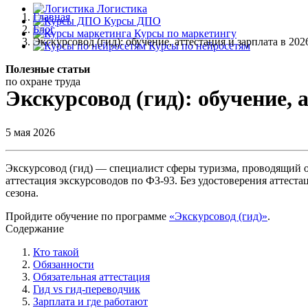
Логистика
Главная
Курсы ДПО
Блог
Курсы по маркетингу
Экскурсовод (гид): обучение, аттестация и зарплата в 202
Курсы по нейросетям
Полезные
статьи
по охране
труда
Экскурсовод (гид): обучение, 
5 мая 2026
Экскурсовод (гид) — специалист сферы туризма, проводящий о
аттестация экскурсоводов по ФЗ-93. Без удостоверения аттеста
сезона.
Пройдите обучение по программе
«Экскурсовод (гид)»
.
Содержание
Кто такой
Обязанности
Обязательная аттестация
Гид vs гид-переводчик
Зарплата и где работают