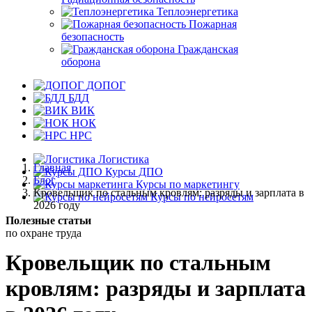
Теплоэнергетика
Пожарная
безопасность
Гражданская
оборона
ДОПОГ
БДД
ВИК
НОК
НРС
Логистика
Главная
Курсы ДПО
Блог
Курсы по маркетингу
Кровельщик по стальным кровлям: разряды и зарплата в
Курсы по нейросетям
2026 году
Полезные
статьи
по охране
труда
Кровельщик по стальным
кровлям: разряды и зарплата