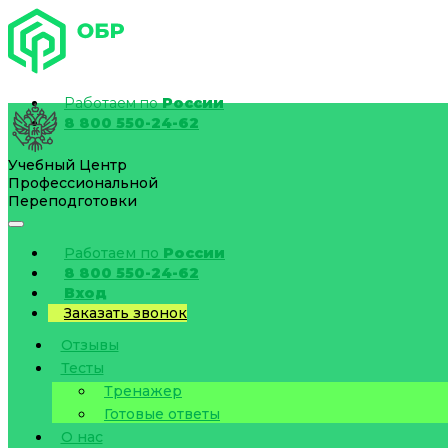
Работаем по
России
8 800 550-24-62
Учебный Центр
Профессиональной
Переподготовки
Работаем по
России
8 800 550-24-62
Вход
Заказать звонок
Отзывы
Тесты
Тренажер
Готовые ответы
О нас