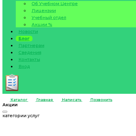
Об Учебном Центре
Лицензии
Учебный отдел
Акции %
Новости
Блог
Партнерам
Сведения
Контакты
Вход
Каталог
Главная
Написать
Позвонить
Акции
категории услуг