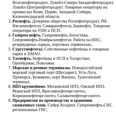
Волганефтепродукт, Лукойл-Северо-Западнефтепродукт,
Лукойл-Центрнефтепродукт. Товарные операторы на
промыслах Коми, Перми, Западной Сибири,
Калининградской области.
Роснефть.
Дочерние общества Роснефтепродукт, РН-
Няганьнефтегаз, Самаранефтегаз, Башнефть. Товарные
операторы на УПН и ПСП.
Газпром нефть.
Газпромнефть-Логистика,
Газпромнефть-Ноябрьскнефтегаз. Работа на НПС,
резервуарных парках, портовых терминалах.
Сургутнефтегаз.
Собственные нефтебазы и товарные
парки в ХМАО.
Татнефть.
Нефтебазы и ПСП в Татарстане,
Оренбуржье, Поволжье.
Морские и речные терминалы.
Новороссийский
морской торговый порт (Шесхарис), Усть-Луга,
Приморск, Козьмино, порт Ванино, Туапсинский
терминал.
НПЗ крупнейшие.
Московский НПЗ, Омский НПЗ,
Рязанский НПЗ, Ярославнефтеоргсинтез,
Киришинефтеоргсинтез, Салаватнефтеоргсинтез.
Предприятия по производству и хранению
сжиженных газов.
Сибур-Холдинг, Газпромнефть-СНГ,
региональные ГНС.