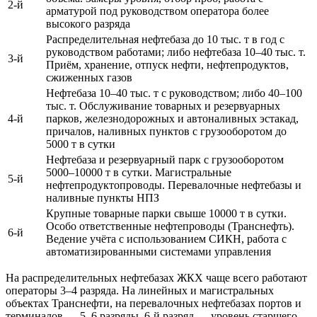
2-й
арматурой под руководством оператора более
высокого разряда
Распределительная нефтебаза до 10 тыс. т в год с
руководством работами; либо нефтебаза 10–40 тыс. т.
3-й
Приём, хранение, отпуск нефти, нефтепродуктов,
сжиженных газов
Нефтебаза 10–40 тыс. т с руководством; либо 40–100
тыс. т. Обслуживание товарных и резервуарных
4-й
парков, железнодорожных и автоналивных эстакад,
причалов, наливных пунктов с грузооборотом до
5000 т в сутки
Нефтебаза и резервуарный парк с грузооборотом
5000–10000 т в сутки. Магистральные
5-й
нефтепродуктопроводы. Перевалочные нефтебазы и
наливные пункты НПЗ
Крупные товарные парки свыше 10000 т в сутки.
Особо ответственные нефтепроводы (Транснефть).
6-й
Ведение учёта с использованием СИКН, работа с
автоматизированными системами управления
На распределительных нефтебазах ЖКХ чаще всего работают
операторы 3–4 разряда. На линейных и магистральных
объектах Транснефти, на перевалочных нефтебазах портов и
терминалов — 5–6 разряды. 6-й разряд — уровень старшего