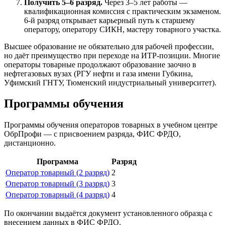
Получить 5–6 разряд.
Через 3–5 лет работы —
квалификационная комиссия с практическим экзаменом.
6-й разряд открывает карьерный путь к старшему
оператору, оператору СИКН, мастеру товарного участка.
Высшее образование не обязательно для рабочей профессии,
но даёт преимущество при переходе на ИТР-позиции. Многие
операторы товарные продолжают образование заочно в
нефтегазовых вузах (РГУ нефти и газа имени Губкина,
Уфимский ГНТУ, Тюменский индустриальный университет).
Программы обучения
Программы обучения операторов товарных в учебном центре
ОбрПрофи — с присвоением разряда, ФИС ФРДО,
дистанционно.
Программа
Разряд
Оператор товарный (2 разряд)
2
Оператор товарный (3 разряд)
3
Оператор товарный (4 разряд)
4
По окончании выдаётся документ установленного образца с
внесением данных в ФИС ФРДО.