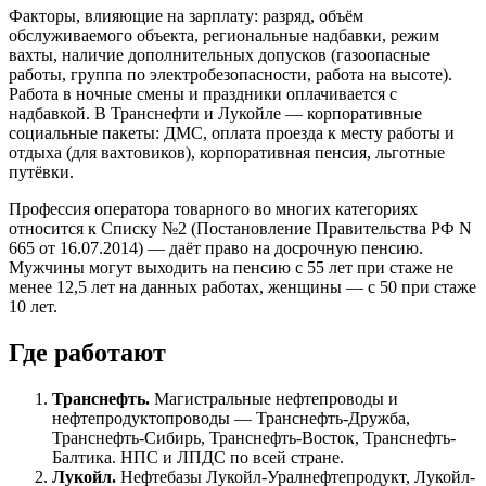
Факторы, влияющие на зарплату: разряд, объём
обслуживаемого объекта, региональные надбавки, режим
вахты, наличие дополнительных допусков (газоопасные
работы, группа по электробезопасности, работа на высоте).
Работа в ночные смены и праздники оплачивается с
надбавкой. В Транснефти и Лукойле — корпоративные
социальные пакеты: ДМС, оплата проезда к месту работы и
отдыха (для вахтовиков), корпоративная пенсия, льготные
путёвки.
Профессия оператора товарного во многих категориях
относится к Списку №2 (Постановление Правительства РФ N
665 от 16.07.2014) — даёт право на досрочную пенсию.
Мужчины могут выходить на пенсию с 55 лет при стаже не
менее 12,5 лет на данных работах, женщины — с 50 при стаже
10 лет.
Где работают
Транснефть.
Магистральные нефтепроводы и
нефтепродуктопроводы — Транснефть-Дружба,
Транснефть-Сибирь, Транснефть-Восток, Транснефть-
Балтика. НПС и ЛПДС по всей стране.
Лукойл.
Нефтебазы Лукойл-Уралнефтепродукт, Лукойл-