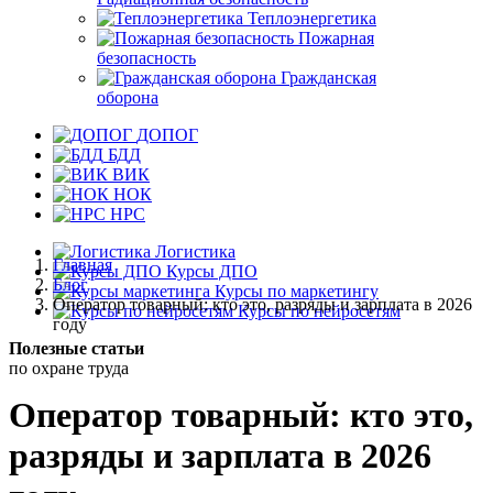
Теплоэнергетика
Пожарная
безопасность
Гражданская
оборона
ДОПОГ
БДД
ВИК
НОК
НРС
Логистика
Главная
Курсы ДПО
Блог
Курсы по маркетингу
Оператор товарный: кто это, разряды и зарплата в 2026
Курсы по нейросетям
году
Полезные
статьи
по охране
труда
Оператор товарный: кто это,
разряды и зарплата в 2026