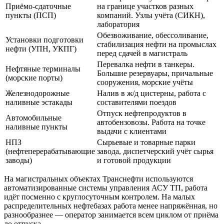
Приёмо-сдаточные
на границе участков разных
пункты (ПСП)
компаний. Узлы учёта (СИКН),
лаборатория
Обезвоживание, обессоливание,
Установки подготовки
стабилизация нефти на промыслах
нефти (УПН, УКПГ)
перед сдачей в магистраль
Перевалка нефти в танкеры.
Нефтяные терминалы
Большие резервуары, причальные
(морские порты)
сооружения, морские учёты
Железнодорожные
Налив в ж/д цистерны, работа с
наливные эстакады
составителями поездов
Отпуск нефтепродуктов в
Автомобильные
автобензовозы. Работа на точке
наливные пункты
выдачи с клиентами
НПЗ
Сырьевые и товарные парки
(нефтеперерабатывающие
завода, диспетчерский учёт сырья
заводы)
и готовой продукции
На магистральных объектах Транснефти используются
автоматизированные системы управления АСУ ТП, работа
идёт посменно с круглосуточным контролем. На малых
распределительных нефтебазах работа менее напряжённая, но
разнообразнее — оператор занимается всем циклом от приёма
до отпуска.