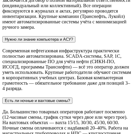
заключается договор о полной материальной ответственности
(индивидуальный или коллективный). Все операции
фиксируются в журналах и актах, регулярно проводятся
инвентаризации. Крупные компании (Транснефть, Лукойл)
имеют автоматизированные системы учёта с минимизацией
ручного замера.
Нужно ли знание компьютера и АСУ?
Современная нефтегазовая инфраструктура практически
полностью автоматизирована. SCADA-системы, SAP, 1С,
специализированные ПО для учёта нефти (СИКН-ПО,
ИСОГД, программы Транснефти) — всё это оператор должен
уметь использовать. Крупные работодатели обучают системам
в корпоративных учебных центрах. Базовая компьютерная
грамотность — обязательное требование даже для позиций 3–
4 разряда.
Есть ли ночные и вахтовые смены?
Да. Большинство товарных операторов работают посменно
(12-часовые смены, график сутки через двое или через трое).
На вахтовых объектах — вахта 15/15, 30/30, 45/30, 60/30.
Ночные смены оплачиваются с надбавкой 20–40%. Работа на
магистральных трубопроводах и НПС — круглосуточная,