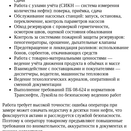
сдачи
Работа с узлами учёта (СИКН — система измерения
количества нефти): поверка, приёмка, сдача
Обслуживание насосных станций: запуск, остановка,
переключение, контроль параметров насосов
Обход резервуаров с проверкой герметичности,
осмотром швов, оценкой состояния обвалования
Контроль за системами пожарной защиты резервуаров:
пеногенераторы, орошение, дыхательные клапаны
Предотвращение и ликвидация разливов: использование
бонов, сорбентов, откачивающих средств
Работа с товарно-материальными ценностями —
ведение учёта движения продукта в объёмах и массе
Взаимодействие с поставщиками и покупателями —
диспетчеры, водители, машинисты тепловозов
Ведение технологических журналов, оперативной и
сменной документации
Выполнение требований ПБ 08-624 и нормативов
Транснефти, Лукойла по безопасному ведению работ
Работа требует высокой точности: ошибка оператора при
замере может означать недостачу в десятки тонн нефти, что
фиксируется актами и расследуется службой безопасности.
Поэтому к оператору товарному предъявляют повышенные
требования по внимательности, аккуратности в документах и