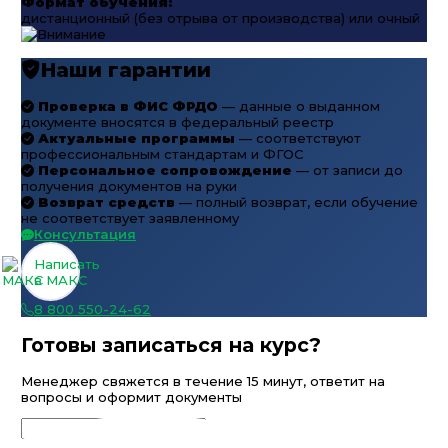
Формат обучения:
дистанционный (без отрыва от производства) или очный
Наши гарантии
Проверка в ФИС ФРДО
— данные о выданном
документе вносятся в федеральный реестр
Актуальные программы
— соответствуют
профессиональным стандартам и ФГОС
Персональное сопровождение
— от записи до
получения документов на руки
Возврат средств
— полный возврат, если обучение
не соответствует заявленному
Консультация
Написать
в МАКС
8 800 550-24-62
Готовы записаться на курс?
Менеджер свяжется в течение 15 минут, ответит на
вопросы и оформит документы