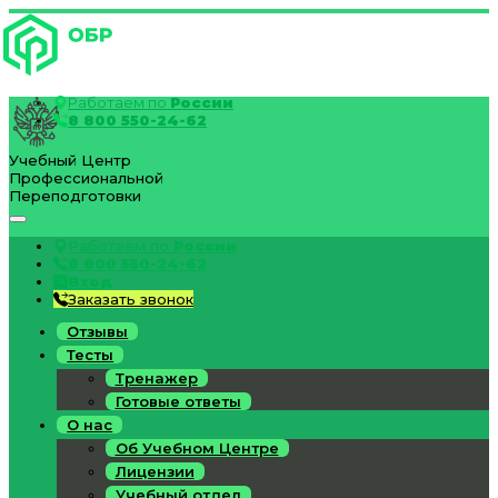
Работаем по
России
8 800 550-24-62
Учебный Центр
Профессиональной
Переподготовки
Работаем по
России
8 800 550-24-62
Вход
Заказать звонок
Отзывы
Тесты
Тренажер
Готовые ответы
О нас
Об Учебном Центре
Лицензии
Учебный отдел