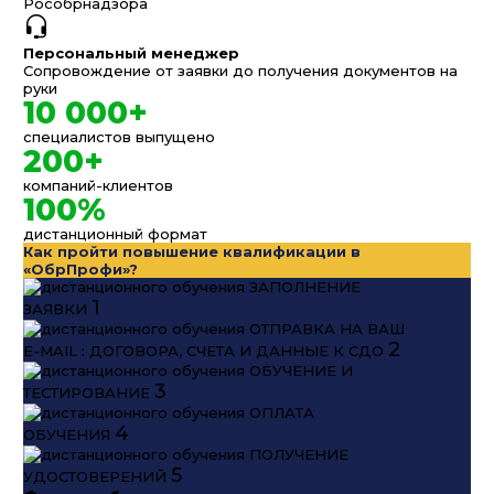
Рособрнадзора
Персональный менеджер
Сопровождение от заявки до получения документов на
руки
10 000+
специалистов выпущено
200+
компаний-клиентов
100%
дистанционный формат
Как пройти повышение квалификации в
«ОбрПрофи»?
ЗАПОЛНЕНИЕ
1
ЗАЯВКИ
ОТПРАВКА НА ВАШ
2
E-MAIL : ДОГОВОРА, СЧЕТА И ДАННЫЕ К СДО
ОБУЧЕНИЕ И
3
ТЕСТИРОВАНИЕ
ОПЛАТА
4
ОБУЧЕНИЯ
ПОЛУЧЕНИЕ
5
УДОСТОВЕРЕНИЙ