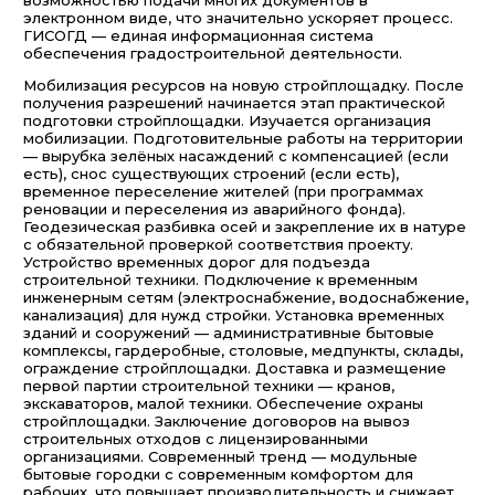
возможностью подачи многих документов в
электронном виде, что значительно ускоряет процесс.
ГИСОГД — единая информационная система
обеспечения градостроительной деятельности.
Мобилизация ресурсов на новую стройплощадку. После
получения разрешений начинается этап практической
подготовки стройплощадки. Изучается организация
мобилизации. Подготовительные работы на территории
— вырубка зелёных насаждений с компенсацией (если
есть), снос существующих строений (если есть),
временное переселение жителей (при программах
реновации и переселения из аварийного фонда).
Геодезическая разбивка осей и закрепление их в натуре
с обязательной проверкой соответствия проекту.
Устройство временных дорог для подъезда
строительной техники. Подключение к временным
инженерным сетям (электроснабжение, водоснабжение,
канализация) для нужд стройки. Установка временных
зданий и сооружений — административные бытовые
комплексы, гардеробные, столовые, медпункты, склады,
ограждение стройплощадки. Доставка и размещение
первой партии строительной техники — кранов,
экскаваторов, малой техники. Обеспечение охраны
стройплощадки. Заключение договоров на вывоз
строительных отходов с лицензированными
организациями. Современный тренд — модульные
бытовые городки с современным комфортом для
рабочих, что повышает производительность и снижает