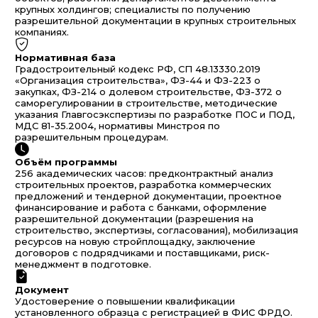
крупных холдингов; специалисты по получению
разрешительной документации в крупных строительных
компаниях.
Нормативная база
Градостроительный кодекс РФ, СП 48.13330.2019
«Организация строительства», ФЗ-44 и ФЗ-223 о
закупках, ФЗ-214 о долевом строительстве, ФЗ-372 о
саморегулировании в строительстве, методические
указания Главгосэкспертизы по разработке ПОС и ПОД,
МДС 81-35.2004, нормативы Минстроя по
разрешительным процедурам.
Объём программы
256 академических часов: предконтрактный анализ
строительных проектов, разработка коммерческих
предложений и тендерной документации, проектное
финансирование и работа с банками, оформление
разрешительной документации (разрешения на
строительство, экспертизы, согласования), мобилизация
ресурсов на новую стройплощадку, заключение
договоров с подрядчиками и поставщиками, риск-
менеджмент в подготовке.
Документ
Удостоверение о повышении квалификации
установленного образца с регистрацией в ФИС ФРДО.