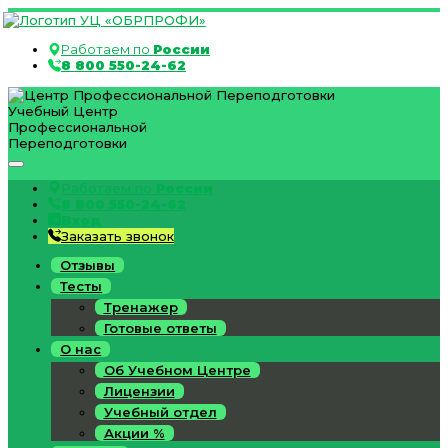
Работаем по
России
8 800 550-24-62
Учебный Центр
Профессиональной
Переподготовки
Работаем по
России
8 800 550-24-62
Вход
Заказать звонок
Отзывы
Тесты
Тренажер
Готовые ответы
О нас
Об Учебном Центре
Лицензии
Учебный отдел
Акции %