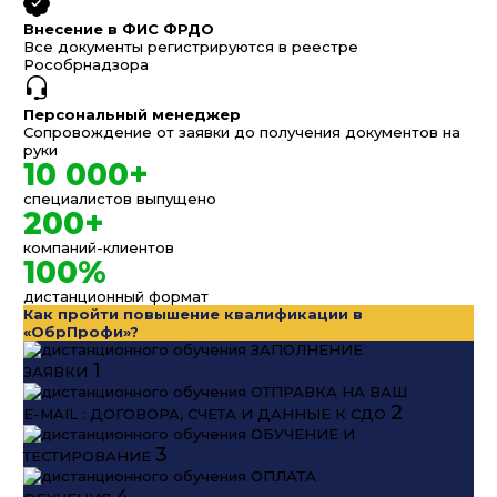
Внесение в ФИС ФРДО
Все документы регистрируются в реестре
Рособрнадзора
Персональный менеджер
Сопровождение от заявки до получения документов на
руки
10 000+
специалистов выпущено
200+
компаний-клиентов
100%
дистанционный формат
Как пройти повышение квалификации в
«ОбрПрофи»?
ЗАПОЛНЕНИЕ
1
ЗАЯВКИ
ОТПРАВКА НА ВАШ
2
E-MAIL : ДОГОВОРА, СЧЕТА И ДАННЫЕ К СДО
ОБУЧЕНИЕ И
3
ТЕСТИРОВАНИЕ
ОПЛАТА
4