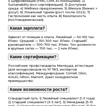
1) Цифровизация (PMS, CRM, AI-помощники). 2)
Sustainability (eco-сертификация). 3) Доступная
среда. 4) Wellness-предложения. 5) Bleisure (бизнес +
досуг). 6) Локальный туризм (рост после 2022). 7)
Гастрономия как часть опыта. 8) Безопасность
(постпандемическая).
Какая зарплата?
Зависит от позиции и опыта. Линейный — 50-150 тыс.
₽/мес. Средний — 150-300 тыс. ₽/мес. Старший/
руководитель — 300-700 тыс. ₽/мес. Топ-должности
в крупных сетях — 700 тыс. — 2 млн ₽/мес.
Какие сертификации?
Российские: профстандарты Минтруда, аттестация
(для экскурсоводов по № 1163, экспертов
классификации). Международные: Cornell, Glion,
AHLEI, Hilton, Marriott. Дают конкурентное
преимущество.
Какие возможности роста?
Стандартный путь: 1) Линейный специалист (1-3 года).
2) Старший специалист (3-5 лет). 3) Менеджер (5-10
лет). 4) Старший менеджер/директор (10+ лет). 5) Топ-