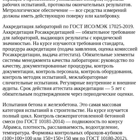
рабочих испытаний, протоколы окончательных результатов.
Метрологическое обеспечение — все средства измерений
должны иметь действующую поверку или калибровку.
Аккредитация лабораторий по ГОСТ ИСО/МЭК 17025-2019.
Аккредитация Росаккредитацией — обязательное требование
для лабораторий, выдающих результаты с юридической
значимостью. На курсе изучаются требования стандарта,
процедура аккредитации (подача заявления, оценка комиссией
Росаккредитации, выдача аттестата). Обязательные элементы
системы менеджмента качества лаборатории: руководство по
качеству, документированные процедуры, контроль
документации, контроль персонала, контроль оборудования,
контроль методик испытаний, межлабораторные
сличительные испытания. Регулярные внутренние и внешние
аудиты. Срок действия аттестата аккредитации — 5 лет с
обязательным подтверждением через периодические оценки.
Испытания бетона и железобетона. Это самая массовая
категория испытаний в строительстве. На курсе изучается
полный цикл. Контроль свежеприготовленной бетонной
смеси (по ГОСТ 10181-2014) — подвижность по конусу
Абрамса, плотность, расслаиваемость, водоотделение,
температура. Формовка контрольных образцов-кубиков
(100×100×100 или 150×150×150 мм по ГОСТ 10180-2012).