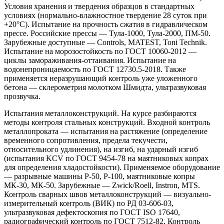
Условия хранения и твердения образцов в стандартных
условиях (нормально-влажностное твердение 28 суток при
+20°C). Испытание на прочность сжатия в гидравлическом
прессе. Российские прессы — Тула-1000, Тула-2000, ПМ-50.
Зарубежные доступные — Controls, MATEST, Toni Technik.
Испытание на морозостойкость по ГОСТ 10060-2012 —
циклы замораживания-оттаивания. Испытание на
водонепроницаемость по ГОСТ 12730.5-2018. Также
применяется неразрушающий контроль уже уложенного
бетона — склерометрия молотком Шмидта, ультразвуковая
прозвучка.
Испытания металлоконструкций. На курсе разбираются
методы контроля стальных конструкций. Входной контроль
металлопроката — испытания на растяжение (определение
временного сопротивления, предела текучести,
относительного удлинения), на изгиб, на ударный изгиб
(испытания KCV по ГОСТ 9454-78 на маятниковых копрах
для определения хладостойкости). Применяемое оборудование
— разрывные машины Р-50, Р-100, маятниковые копры
МК-30, МК-50. Зарубежные — Zwick/Roell, Instron, MTS.
Контроль сварных швов металлоконструкций — визуально-
измерительный контроль (ВИК) по РД 03-606-03,
ультразвуковая дефектоскопия по ГОСТ ISO 17640,
радиографический контроль по ГОСТ 7512-82. Контроль