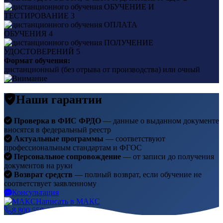
ОБУЧЕНИЕ И
ТЕСТИРОВАНИЕ
3
ОПЛАТА
ОБУЧЕНИЯ
4
ПОЛУЧЕНИЕ
УДОСТОВЕРЕНИЙ
5
Формат обучения:
дистанционный (без отрыва от производства) или очный
Наши гарантии
Проверка в ФИС ФРДО
— данные о выданном документе
вносятся в федеральный реестр
Актуальные программы
— соответствуют
профессиональным стандартам и ФГОС
Персональное сопровождение
— от записи до получения
документов на руки
Возврат средств
— полный возврат, если обучение не
соответствует заявленному
Консультация
Написать в МАКС
8 800 550-24-62