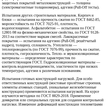
защитных покрытий металлоконструкций — толщина
(электромагнитные толщиномеры), адгезия (Pull-Off тесты).
Испытания других строительных материалов. Кирпич и
блоки — испытания на прочность сжатия по ГОСТ 8462-85,
морозостойкость по ГОСТ 7025-91, плотность,
водопоглощение. Асфальтобетон — испытания по ГОСТ
12801-98 на физико-механические свойства, по ГОСТ 9128-
2013 на соответствие маркам смесей. Лакокрасочные
покрытия — испытания на адгезию (Pull-Off, решётчатый
надрез), толщину, сплошность. Утеплители —
теплопроводность (по ГОСТ 7076-99), прочность на сжатие,
плотность, гигроскопичность. Тепло- и звукоизоляционные
материалы — определение характеристик по
соответствующим ГОСТ. Гидроизоляционные материалы —
контроль водонепроницаемости, эластичности при низких
температурах, адгезии к различным основаниям.
Испытания готовых конструкций нагрузкой. Для особо
ответственных конструкций (мостовые пролётные строения,
элементы атомных станций, уникальные железобетонные
конструкции) применяются испытания нагрузкой. На курсе
изучаются методики по ГОСТ 8829-2018. Применение
домкратов или специальных грузов для создания контрольной
нагрузки. Измерение деформаций конструкции тензометрами