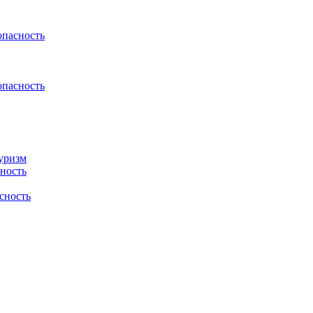
пасность
пасность
туризм
сность
сность