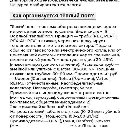
Для торговых центров, развлекательных заведений.
На курсе разбирается технология.
Как организуется тёплый пол?
Тёплый пол — система обогрева помещения через
нагретое напольное покрытие. Виды систем. 1)
Водяной тёплый пол. Принцип — трубы (PEX, PERT,
PEX-AL-PEX) в стяжке, через них циркулирует
теплоноситель от котла или коллектора. Подача
обычно от газового или электрического котла, или от
центральной системы отопления через специальный
смесительный узел. Температура подачи 30–45°C
(низкотемпературное отопление). Раскладка труб —
змейкой или улиткой с шагом 100–300 мм. Толщина
стяжки над трубами 30–80 мм. Производители труб
— Uponor (Финляндия), Rehau (Германия), Valtec,
REHAU, отечественные. Распределительный
коллектор Hansagrohe, Oventrop, Valtec.
Применяется в индивидуальном строительстве
(коттеджи, таунхаусы), современных премиум-жилых
комплексах, общественных зданиях. 2)
Электрический кабельный тёплый пол.
Нагревательный кабель в стяжке (10–20 мм глубиной
от поверхности). Мощность 100–200 Вт/м2.
Производители — DEVI (Дания, Danfoss), Nexans
(Норвегия), Ensto, отечественные «Теплолюкс»,
«Национальный комфорт», «Электролюкс».