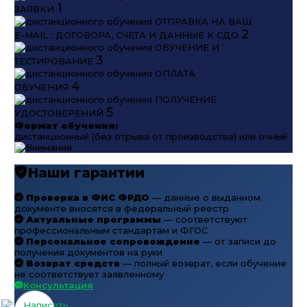
1
ЗАЯВКИ
ОТПРАВКА НА ВАШ
2
E-MAIL : ДОГОВОРА, СЧЕТА И ДАННЫЕ К СДО
ОБУЧЕНИЕ И
3
ТЕСТИРОВАНИЕ
ОПЛАТА
4
ОБУЧЕНИЯ
ПОЛУЧЕНИЕ
5
УДОСТОВЕРЕНИЙ
Формат обучения:
дистанционный (без отрыва от производства) или очный
Наши гарантии
Проверка в ФИС ФРДО
— данные о выданном
документе вносятся в федеральный реестр
Актуальные программы
— соответствуют
профессиональным стандартам и ФГОС
Персональное сопровождение
— от записи до
получения документов на руки
Возврат средств
— полный возврат, если обучение
не соответствует заявленному
Консультация
Написать