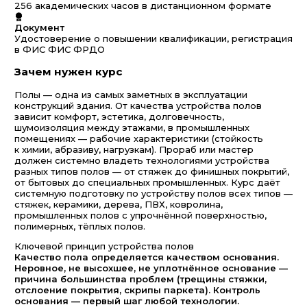
256 академических часов в дистанционном формате
Документ
Удостоверение о повышении квалификации, регистрация
в ФИС ФИС ФРДО
Зачем нужен курс
Полы — одна из самых заметных в эксплуатации
конструкций здания. От качества устройства полов
зависит комфорт, эстетика, долговечность,
шумоизоляция между этажами, в промышленных
помещениях — рабочие характеристики (стойкость
к химии, абразиву, нагрузкам). Прораб или мастер
должен системно владеть технологиями устройства
разных типов полов — от стяжек до финишных покрытий,
от бытовых до специальных промышленных. Курс даёт
системную подготовку по устройству полов всех типов —
стяжек, керамики, дерева, ПВХ, ковролина,
промышленных полов с упрочнённой поверхностью,
полимерных, тёплых полов.
Ключевой принцип устройства полов
Качество пола определяется качеством основания.
Неровное, не высохшее, не уплотнённое основание —
причина большинства проблем (трещины стяжки,
отслоение покрытия, скрипы паркета). Контроль
основания — первый шаг любой технологии.