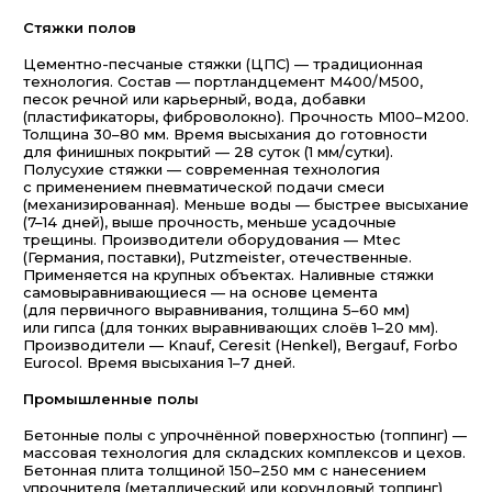
Стяжки полов
Цементно-песчаные стяжки (ЦПС) — традиционная
технология. Состав — портландцемент М400/М500,
песок речной или карьерный, вода, добавки
(пластификаторы, фиброволокно). Прочность М100–М200.
Толщина 30–80 мм. Время высыхания до готовности
для финишных покрытий — 28 суток (1 мм/сутки).
Полусухие стяжки — современная технология
с применением пневматической подачи смеси
(механизированная). Меньше воды — быстрее высыхание
(7–14 дней), выше прочность, меньше усадочные
трещины. Производители оборудования — Mtec
(Германия, поставки), Putzmeister, отечественные.
Применяется на крупных объектах. Наливные стяжки
самовыравнивающиеся — на основе цемента
(для первичного выравнивания, толщина 5–60 мм)
или гипса (для тонких выравнивающих слоёв 1–20 мм).
Производители — Knauf, Ceresit (Henkel), Bergauf, Forbo
Eurocol. Время высыхания 1–7 дней.
Промышленные полы
Бетонные полы с упрочнённой поверхностью (топпинг) —
массовая технология для складских комплексов и цехов.
Бетонная плита толщиной 150–250 мм с нанесением
упрочнителя (металлический или корундовый топпинг)