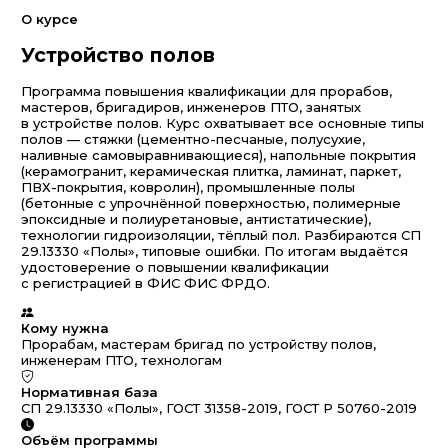
О курсе
Устройство полов
Программа повышения квалификации для прорабов,
мастеров, бригадиров, инженеров ПТО, занятых
в устройстве полов. Курс охватывает все основные типы
полов — стяжки (цементно-песчаные, полусухие,
наливные самовыравнивающиеся), напольные покрытия
(керамогранит, керамическая плитка, ламинат, паркет,
ПВХ-покрытия, ковролин), промышленные полы
(бетонные с упрочнённой поверхностью, полимерные
эпоксидные и полиуретановые, антистатические),
технологии гидроизоляции, тёплый пол. Разбираются СП
29.13330 «Полы», типовые ошибки. По итогам выдаётся
удостоверение о повышении квалификации
с регистрацией в ФИС ФИС ФРДО.
Кому нужна
Прорабам, мастерам бригад по устройству полов,
инженерам ПТО, технологам
Нормативная база
СП 29.13330 «Полы», ГОСТ 31358-2019, ГОСТ Р 50760-2019
Объём программы