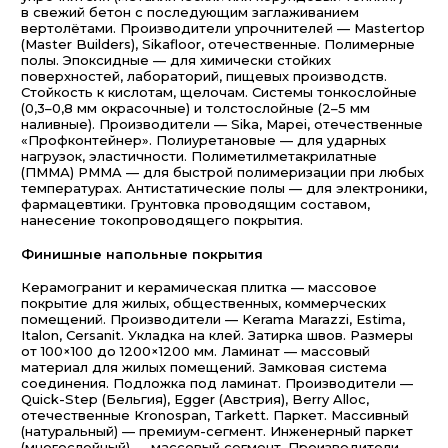
в свежий бетон с последующим заглаживанием
вертолётами. Производители упрочнителей — Mastertop
(Master Builders), Sikafloor, отечественные. Полимерные
полы. Эпоксидные — для химически стойких
поверхностей, лабораторий, пищевых производств.
Стойкость к кислотам, щелочам. Системы тонкослойные
(0,3–0,8 мм окрасочные) и толстослойные (2–5 мм
наливные). Производители — Sika, Mapei, отечественные
«Профконтейнер». Полиуретановые — для ударных
нагрузок, эластичности. Полиметилметакрилатные
(ПММА) PMMA — для быстрой полимеризации при любых
температурах. Антистатические полы — для электроники,
фармацевтики. Грунтовка проводящим составом,
нанесение токопроводящего покрытия.
Финишные напольные покрытия
Керамогранит и керамическая плитка — массовое
покрытие для жилых, общественных, коммерческих
помещений. Производители — Kerama Marazzi, Estima,
Italon, Cersanit. Укладка на клей. Затирка швов. Размеры
от 100×100 до 1200×1200 мм. Ламинат — массовый
материал для жилых помещений. Замковая система
соединения. Подложка под ламинат. Производители —
Quick-Step (Бельгия), Egger (Австрия), Berry Alloc,
отечественные Kronospan, Tarkett. Паркет. Массивный
(натуральный) — премиум-сегмент. Инженерный паркет
(многослойный) — массовый сегмент. Производители —