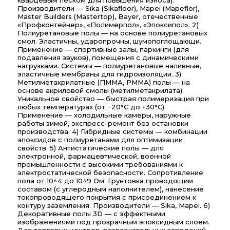
кварцевым песком для повышения износа).
Производители — Sika (Sikafloor), Mapei (Mapeflor),
Master Builders (Mastertop), Bayer, отечественные
«Профконтейнер», «Полимерпол», «Эпоксипол». 2)
Полиуретановые полы — на основе полиуретановых
смол. Эластичны, ударопрочны, шумопоглощающи.
Применение — спортивные залы, паркинги (для
подавления звуков), помещения с динамическими
нагрузками. Системы — полиуретановые наливные,
эластичные мембраны для гидроизоляции. 3)
Метилметакрилатные (ПММА, PMMA) полы — на
основе акриловой смолы (метилметакрилата).
Уникальное свойство — быстрая полимеризация при
любых температурах (от −20°C до +30°C).
Применение — холодильные камеры, наружные
работы зимой, экспресс-ремонт без остановки
производства. 4) Гибридные системы — комбинации
эпоксидов с полиуретанами для оптимизации
свойств. 5) Антистатические полы — для
электронной, фармацевтической, военной
промышленности с высокими требованиями к
электростатической безопасности. Сопротивление
пола от 10^4 до 10^9 Ом. Грунтовка проводящим
составом (с углеродным наполнителем), нанесение
токопроводящего покрытия с присоединением к
контуру заземления. Производители — Sika, Mapei. 6)
Декоративные полы 3D — с эффектными
изображениями под прозрачным эпоксидным слоем.