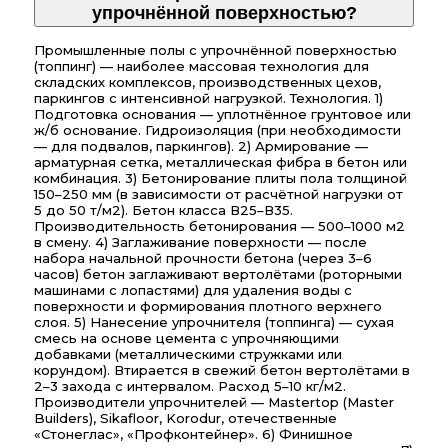
упрочнённой поверхностью?
Промышленные полы с упрочнённой поверхностью
(топпинг) — наиболее массовая технология для
складских комплексов, производственных цехов,
паркингов с интенсивной нагрузкой. Технология. 1)
Подготовка основания — уплотнённое грунтовое или
ж/б основание. Гидроизоляция (при необходимости
— для подвалов, паркингов). 2) Армирование —
арматурная сетка, металлическая фибра в бетон или
комбинация. 3) Бетонирование плиты пола толщиной
150–250 мм (в зависимости от расчётной нагрузки от
5 до 50 т/м2). Бетон класса В25–В35.
Производительность бетонирования — 500–1000 м2
в смену. 4) Заглаживание поверхности — после
набора начальной прочности бетона (через 3–6
часов) бетон заглаживают вертолётами (роторными
машинами с лопастями) для удаления воды с
поверхности и формирования плотного верхнего
слоя. 5) Нанесение упрочнителя (топпинга) — сухая
смесь на основе цемента с упрочняющими
добавками (металлическими стружками или
корундом). Втирается в свежий бетон вертолётами в
2–3 захода с интервалом. Расход 5–10 кг/м2.
Производители упрочнителей — Mastertop (Master
Builders), Sikafloor, Korodur, отечественные
«Стонеглас», «Профконтейнер». 6) Финишное