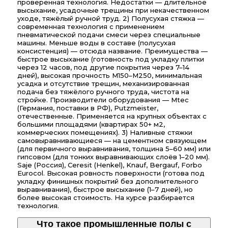
проверенная технология. Недостатки — длительное
высыхание, усадочные трещины при некачественном
уходе, тяжёлый ручной труд. 2) Полусухая стяжка —
современная технология с применением
пневматической подачи смеси через специальные
машины. Меньше воды в составе (полусухая
консистенция) — отсюда название. Преимущества —
быстрое высыхание (готовность под укладку плитки
через 12 часов, под другие покрытия через 7–14
дней), высокая прочность М150–М250, минимальная
усадка и отсутствие трещин, механизированная
подача без тяжёлого ручного труда, чистота на
стройке. Производители оборудования — Mtec
(Германия, поставки в РФ), Putzmeister,
отечественные. Применяется на крупных объектах с
большими площадями (квартирах 50+ м2,
коммерческих помещениях). 3) Наливные стяжки
самовыравнивающиеся — на цементном связующем
(для первичного выравнивания, толщина 5–60 мм) или
гипсовом (для тонких выравнивающих слоёв 1–20 мм).
Saje (Россия), Ceresit (Henkel), Knauf, Bergauf, Forbo
Eurocol. Высокая ровность поверхности (готова под
укладку финишных покрытий без дополнительного
выравнивания), быстрое высыхание (1–7 дней), но
более высокая стоимость. На курсе разбирается
технология.
Что такое промышленные полы с