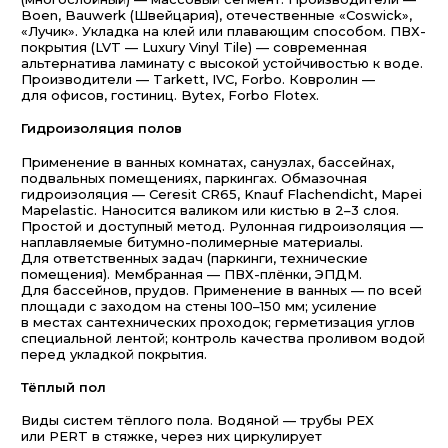
Boen, Bauwerk (Швейцария), отечественные «Coswick»,
«Лучик». Укладка на клей или плавающим способом. ПВХ-
покрытия (LVT — Luxury Vinyl Tile) — современная
альтернатива ламинату с высокой устойчивостью к воде.
Производители — Tarkett, IVC, Forbo. Ковролин —
для офисов, гостиниц. Bytex, Forbo Flotex.
Гидроизоляция полов
Применение в ванных комнатах, санузлах, бассейнах,
подвальных помещениях, паркингах. Обмазочная
гидроизоляция — Ceresit CR65, Knauf Flachendicht, Mapei
Mapelastic. Наносится валиком или кистью в 2–3 слоя.
Простой и доступный метод. Рулонная гидроизоляция —
наплавляемые битумно-полимерные материалы.
Для ответственных задач (паркинги, технические
помещения). Мембранная — ПВХ-плёнки, ЭПДМ.
Для бассейнов, прудов. Применение в ванных — по всей
площади с заходом на стены 100–150 мм; усиление
в местах сантехнических проходок; герметизация углов
специальной лентой; контроль качества проливом водой
перед укладкой покрытия.
Тёплый пол
Виды систем тёплого пола. Водяной — трубы PEX
или PERT в стяжке, через них циркулирует