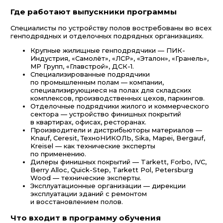
Где работают выпускники программы
Специалисты по устройству полов востребованы во всех
генподрядных и отделочных подрядных организациях.
Крупные жилищные генподрядчики — ПИК-
Индустрия, «Самолёт», «ЛСР», «Эталон», «Гранель»,
МР Групп, «Главстрой», ДСК-1.
Специализированные подрядчики
по промышленным полам — компании,
специализирующиеся на полах для складских
комплексов, производственных цехов, паркингов.
Отделочные подрядчики жилого и коммерческого
сектора — устройство финишных покрытий
в квартирах, офисах, ресторанах.
Производители и дистрибьюторы материалов —
Knauf, Ceresit, ТехноНИКОЛЬ, Sika, Mapei, Bergauf,
Kreisel — как технические эксперты
по применению.
Дилеры финишных покрытий — Tarkett, Forbo, IVC,
Berry Alloc, Quick-Step, Tarkett Pol, Petersburg
Wood — технические эксперты.
Эксплуатационные организации — дирекции
эксплуатации зданий с ремонтом
и восстановлением полов.
Что входит в программу обучения