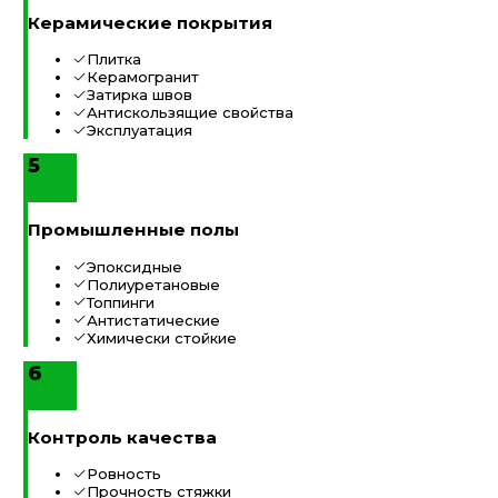
Керамические покрытия
Плитка
Керамогранит
Затирка швов
Антискользящие свойства
Эксплуатация
5
Промышленные полы
Эпоксидные
Полиуретановые
Топпинги
Антистатические
Химически стойкие
6
Контроль качества
Ровность
Прочность стяжки