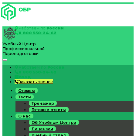
Работаем по
России
8 800 550-24-62
Учебный Центр
Профессиональной
Переподготовки
Работаем по
России
8 800 550-24-62
Вход
Заказать звонок
Отзывы
Тесты
Тренажер
Готовые ответы
О нас
Об Учебном Центре
Лицензии
Учебный отдел