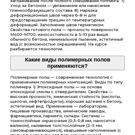
заглаживание после полного смешивания топпинга. 7)
Уход за бетоном — увлажнение или нанесение
пленкообразующего состава. 8) Нарезка
деформационных швов через 6–8 м для
предотвращения трещин от температурных
деформаций. Заполнение швов герметиком.
Свойства готового пола — прочность поверхности
М400–М700, износостойкость в 5–10 раз выше
обычного бетона, минимальное пыление, эстетичный
вид (с возможностью окрашивания). На курсе
разбирается технология.
Какие виды полимерных полов
применяются?
Полимерные полы — современная технология с
применением полимерных композиций. Виды по типу
полимера. 1) Эпоксидные полы — на основе
эпоксидной смолы с отвердителем. Свойства —
высокая прочность, химическая стойкость (кислоты,
щелочи, нефтепродукты), хорошая адгезия к бетону,
эстетичный вид. Применение — лаборатории,
пищевые производства, химические заводы,
фармацевтика, паркинги, склады. Системы —
тонкослойные окрасочные (0,3–0,8 мм, наносятся
валиком), наливные толстослойные (2–5 мм,
самовыравнивающиеся), кварцевые наполненные (с