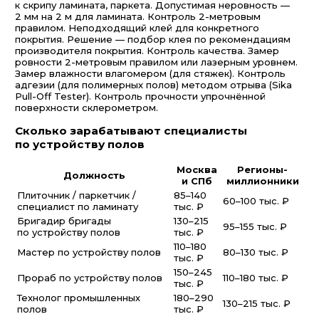
к скрипу ламината, паркета. Допустимая неровность —
2 мм на 2 м для ламината. Контроль 2-метровым
правилом. Неподходящий клей для конкретного
покрытия. Решение — подбор клея по рекомендациям
производителя покрытия. Контроль качества. Замер
ровности 2-метровым правилом или лазерным уровнем.
Замер влажности влагомером (для стяжек). Контроль
адгезии (для полимерных полов) методом отрыва (Sika
Pull-Off Tester). Контроль прочности упрочнённой
поверхности склерометром.
Сколько зарабатывают специалисты
по устройству полов
Москва
Регионы-
Должность
и СПб
миллионники
Плиточник / паркетчик /
85–140
60–100 тыс. ₽
специалист по ламинату
тыс. ₽
Бригадир бригады
130–215
95–155 тыс. ₽
по устройству полов
тыс. ₽
110–180
Мастер по устройству полов
80–130 тыс. ₽
тыс. ₽
150–245
Прораб по устройству полов
110–180 тыс. ₽
тыс. ₽
Технолог промышленных
180–290
130–215 тыс. ₽
полов
тыс. ₽