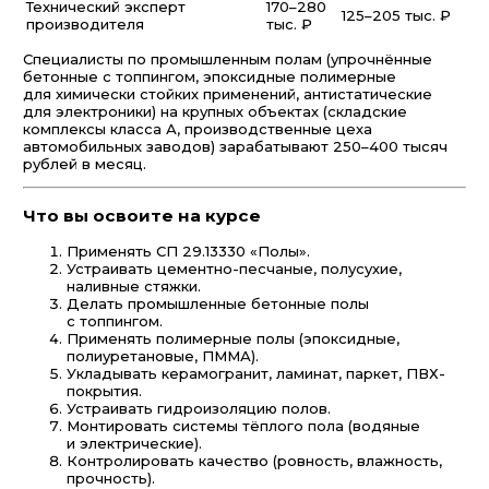
Технический эксперт
170–280
125–205 тыс. ₽
производителя
тыс. ₽
Специалисты по промышленным полам (упрочнённые
бетонные с топпингом, эпоксидные полимерные
для химически стойких применений, антистатические
для электроники) на крупных объектах (складские
комплексы класса А, производственные цеха
автомобильных заводов) зарабатывают 250–400 тысяч
рублей в месяц.
Что вы освоите на курсе
Применять СП 29.13330 «Полы».
Устраивать цементно-песчаные, полусухие,
наливные стяжки.
Делать промышленные бетонные полы
с топпингом.
Применять полимерные полы (эпоксидные,
полиуретановые, ПММА).
Укладывать керамогранит, ламинат, паркет, ПВХ-
покрытия.
Устраивать гидроизоляцию полов.
Монтировать системы тёплого пола (водяные
и электрические).
Контролировать качество (ровность, влажность,
прочность).