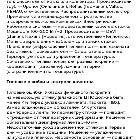
теплоноситель от котла или коллектора. Производители
труб — Uponor (Финляндия), Rehau (Германия), Valtec,
REHAU, отечественные. Распределительный коллектор.
Применяется в индивидуальном строительстве
и современных жилых комплексах. Электрический.
Кабельные системы — нагревательный кабель в стяжке.
Мощность 100–200 Вт/м2. Производители — DEVI
(Дания), Nexans (Норвегия), отечественные «Теплолюкс».
Маты с закреплённым кабелем для тонких стяжек.
Плёночный (инфракрасный) тёплый пол — для ламината
без стяжки. Производители — Caleo, отечественные.
Терморегуляторы для управления температурой.
Сочетание с тёплым полом для разных покрытий —
керамогранит (идеально), ламинат и паркет
(с ограничениями по температуре).
Типовые ошибки и контроль качества
Типовые ошибки. Укладка финишного покрытия
на невысохшую стяжку (влажность ЦПС должна быть
менее 4% перед укладкой ламината, паркета, ПВХ).
Замер влажномером обязателен. Отсутствие
демпферной ленты по периметру стяжки — приводит
к трещинам от температурных деформаций. Решение —
обязательная демпферная лента 5–10 мм.
Недостаточный уход за цементной стяжкой в первые
дни — усадочные трещины. Решение — увлажнение
или укрытие плёнкой. Неровность основания — приводит