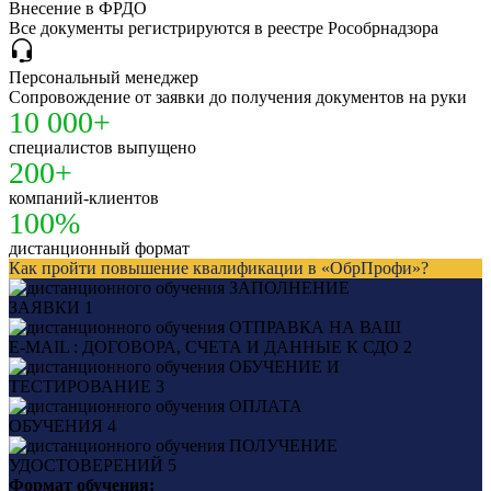
Внесение в ФРДО
Все документы регистрируются в реестре Рособрнадзора
Персональный менеджер
Сопровождение от заявки до получения документов на руки
10 000+
специалистов выпущено
200+
компаний-клиентов
100%
дистанционный формат
Как пройти повышение квалификации в «ОбрПрофи»?
ЗАПОЛНЕНИЕ
ЗАЯВКИ
1
ОТПРАВКА НА ВАШ
E-MAIL : ДОГОВОРА, СЧЕТА И ДАННЫЕ К СДО
2
ОБУЧЕНИЕ И
ТЕСТИРОВАНИЕ
3
ОПЛАТА
ОБУЧЕНИЯ
4
ПОЛУЧЕНИЕ
УДОСТОВЕРЕНИЙ
5
Формат обучения: