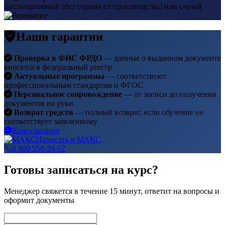
дистанционный (без отрыва от производства) или очный
Наши гарантии
Проверка в ФИС ФРДО
— данные о выданном документе
вносятся в федеральный реестр
Актуальные программы
— соответствуют
профессиональным стандартам и ФГОС
Персональное сопровождение
— от записи до получения
документов на руки
Возврат средств
— полный возврат, если обучение не
соответствует заявленному
Консультация
Написать в МАКС
8 800 550-24-62
Готовы записаться на курс?
Менеджер свяжется в течение 15 минут, ответит на вопросы и
оформит документы