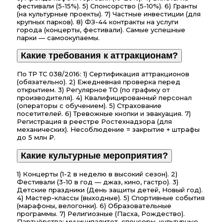
фестивали (5-15%). 5) Спонсорство (5-10%). 6) Гранты
(на культурные проекты). 7) Частные инвестиции (для
крупных парков). 8) ФЗ-44 контракты на услуги
города (концерты, фестивали). Самые успешные
парки — самоокупаемы.
Какие требования к аттракционам?
По ТР ТС 038/2016: 1) Сертификация аттракционов
(обязательно). 2) Ежедневная проверка перед
открытием. 3) Регулярное ТО (по графику от
производителя). 4) Квалифицированный персонал
(операторы с обучением). 5) Страхование
посетителей. 6) Тревожные кнопки и эвакуация. 7)
Регистрация в реестре Ростехнадзора (для
механических). Несоблюдение = закрытие + штрафы
до 5 млн ₽.
Какие культурные мероприятия?
1) Концерты (1-2 в неделю в высокий сезон). 2)
Фестивали (3-10 в год — джаз, кино, гастро). 3)
Детские праздники (День защиты детей, Новый год).
4) Мастер-классы (выходные). 5) Спортивные события
(марафоны, велогонки). 6) Образовательные
программы. 7) Религиозные (Пасха, Рождество).
Партнёрства: муниципалитет, спонсоры, культурные