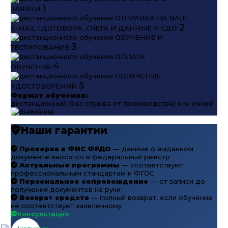
1
ЗАЯВКИ
ОТПРАВКА НА ВАШ
2
E-MAIL : ДОГОВОРА, СЧЕТА И ДАННЫЕ К СДО
ОБУЧЕНИЕ И
3
ТЕСТИРОВАНИЕ
ОПЛАТА
4
ОБУЧЕНИЯ
ПОЛУЧЕНИЕ
5
УДОСТОВЕРЕНИЙ
Формат обучения:
дистанционный (без отрыва от производства) или очный
Наши гарантии
Проверка в ФИС ФРДО
— данные о выданном
документе вносятся в федеральный реестр
Актуальные программы
— соответствуют
профессиональным стандартам и ФГОС
Персональное сопровождение
— от записи до
получения документов на руки
Возврат средств
— полный возврат, если обучение
не соответствует заявленному
Консультация