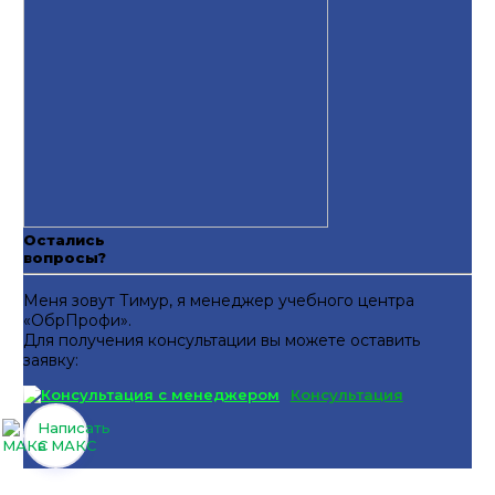
Остались
вопросы?
Меня зовут Тимур, я менеджер учебного центра
«ОбрПрофи».
Для получения консультации вы можете оставить
заявку:
Консультация
Написать
в МАКС