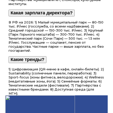
институты.
Какая зарплата директора?
В РФ на 2026: 1) Малый муниципальный парк — 80-150
тыс. ₽/мес (госслужба, со всеми надбавками). 2)
Средний городской — 150-300 тыс. ₽/мес. 3) Крупный
(Парк Горького масштаба) — 300-700 тыс. ₽/мес. 4)
Тематический парк (Сочи Парк) — 500 тыс. — 1.5 млн
₽/мес. Госслужащие — соцпакет, пенсия от
государства. Частные парки — выше зарплата, но без
госгарантий.
Какие тренды?
1) Цифровизация (QR-меню в кафе, онлайн-билеты). 2)
Sustainability (солнечные панели, переработка). 3)
Sport-focus (зоны фитнеса, велодорожки). 4) Wellness
(медитативные зоны, йога). 5) Семейные форматы. 6)
Тематические недели (фестивали). 7) Партнёрства с
известными брендами. 8) Доступная среда (для
МГН).