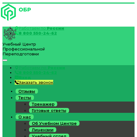
Работаем по
России
8 800 550-24-62
Учебный Центр
Профессиональной
Переподготовки
Работаем по
России
8 800 550-24-62
Вход
Заказать звонок
Отзывы
Тесты
Тренажер
Готовые ответы
О нас
Об Учебном Центре
Лицензии
Учебный отдел