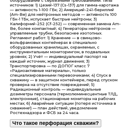
оборудование с серьёзными требованиями. Типы
источников: 1) Цезий-137 (Cs-137) для гамма-каротажа
— активность 1-100 ГБк; 2) Америций-241-бериллий
(Am-Be) для нейтронных методов — активность 100
ГБк-1 ТБк, испускает быстрые нейтроны; 3)
Калифорний-252 (Cf-252) — современная замена Am-
Be, более компактный; 4) Генераторы нейтронов —
управляемые трубки, безопаснее изотопных.
Регламент работ: 1) Хранение — в свинцово-
вольфрамовых контейнерах в специально
оборудованных хранилищах, охраняемых, с
инструментальным мониторингом, в подвальных
уровнях; 2) Учёт — индивидуальный паспорт на
каждый источник, журнал движения; 3)
Транспортировка — по ДОПОГ класс 7
«Радиоактивные материалы», только
специализированными перевозчиками; 4) Спуск в
скважину — в защитном контейнере, перед спуском
проверка на отсутствие повреждений; 5)
Радиационный контроль — индивидуальные
дозиметры персонала (термолюминесцентные ТЛД,
электронные), стационарные мониторы на рабочих
местах; 6) Аварийные ситуации (потеря источника в
скважине!) — план действий, уведомление
Ростехнадзора и ФСБ за 24 часа.
Что такое перфорация скважин?