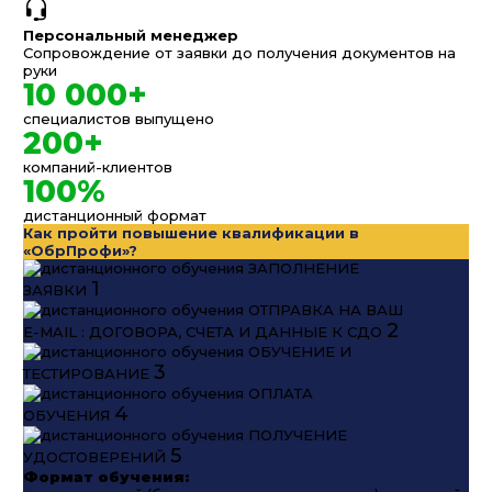
Персональный менеджер
Сопровождение от заявки до получения документов на
руки
10 000+
специалистов выпущено
200+
компаний-клиентов
100%
дистанционный формат
Как пройти повышение квалификации в
«ОбрПрофи»?
ЗАПОЛНЕНИЕ
1
ЗАЯВКИ
ОТПРАВКА НА ВАШ
2
E-MAIL : ДОГОВОРА, СЧЕТА И ДАННЫЕ К СДО
ОБУЧЕНИЕ И
3
ТЕСТИРОВАНИЕ
ОПЛАТА
4
ОБУЧЕНИЯ
ПОЛУЧЕНИЕ
5
УДОСТОВЕРЕНИЙ
Формат обучения: