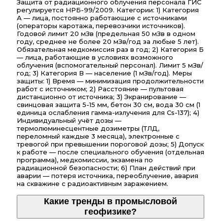
Защита от радиационного облучения персонала ГИС
регулируется НРБ-99/2009. Категории: 1) Категория
А — лица, постоянно работающие с источниками
(операторы каротажа, перевозчики источников).
Годовой лимит 20 мЗв (предельная 50 мЗв в одном
году, среднее не более 20 мЗв/год за любые 5 лет).
Обязательная медкомиссия раз в год; 2) Категория Б
— лица, работающие в условиях возможного
облучения (вспомогательный персонал). Лимит 5 мЗв/
год; 3) Категория В — население (1 мЗв/год). Меры
защиты: 1) Время — минимизация продолжительности
работ с источником; 2) Расстояние — пультовая
дистанционно от источника; 3) Экранирование —
свинцовая защита 5-15 мм, бетон 30 см, вода 30 см (1
единица ослабления гамма-излучения для Cs-137); 4)
Индивидуальный учёт дозы —
термолюминесцентные дозиметры (ТЛД,
переломный каждые 3 месяца), электронные с
тревогой при превышении пороговой дозы; 5) Допуск
к работе — после специального обучения (отдельная
программа), медкомиссии, экзамена по
радиационной безопасности; 6) План действий при
аварии — потеря источника, переоблучение, авария
на скважине с радиоактивным заражением.
Какие тренды в промысловой
геофизике?