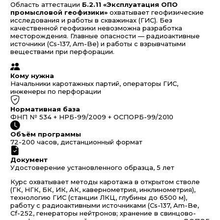
Область аттестации
Б.2.11 «Эксплуатация ОПО
промысловой геофизики»
охватывает геофизические
исследования и работы в скважинах (ГИС). Без
качественной геофизики невозможна разработка
месторождения. Главные опасности — радиоактивные
источники (Cs-137, Am-Be) и работы с взрывчатыми
веществами при перфорации.
Кому нужна
Начальники каротажных партий, операторы ГИС,
инженеры по перфорации
Нормативная база
ФНП № 534 + НРБ-99/2009 + ОСПОРБ-99/2010
Объём программы
72-200 часов, дистанционный формат
Документ
Удостоверение установленного образца, 5 лет
Курс охватывает методы каротажа в открытом стволе
(ГК, НГК, БК, ИК, АК, кавернометрия, инклинометрия),
технологию ГИС (станции ЛКЦ, глубины до 6500 м),
работу с радиоактивными источниками (Cs-137, Am-Be,
Cf-252, генераторы нейтронов; хранение в свинцово-