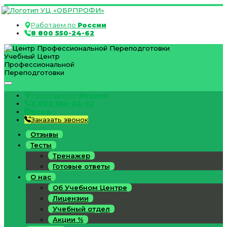
Работаем по
России
8 800 550-24-62
Учебный Центр
Профессиональной
Переподготовки
Работаем по
России
8 800 550-24-62
Вход
Заказать звонок
Отзывы
Тесты
Тренажер
Готовые ответы
О нас
Об Учебном Центре
Лицензии
Учебный отдел
Акции %