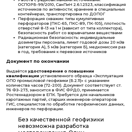
ОСПОРБ-99/2010, СанПиН 2.6.1.2523, классификация
источников по активности; хранение в специальных
контейнерах, транспортировка по ДОПОГ
Перфорация скважин: типы кумулятивных
перфораторов (ПКС-65, ПКС-89, ПК-105), плотность
отверстий 8-13 на 1 м (зависит от типа коллектора),
безопасность работ со взрывчатыми веществами
Радиационная безопасность: индивидуальные
дозиметры персонала, лимит годовой дозы 20 мЗв
(категория А), 5 мЗв (категория Б), медкомиссия раз
в год, требования к перевозке источников
Документ по окончании
Выдаётся
удостоверение о повышении
квалификации
установленного образца «Эксплуатация
ОПО промысловой геофизики (Б.2.11)» с указанием
количества часов (72-200). Документ соответствует ст.
76 ФЗ-273, заносится в ФИС ФРДО, принимается
Ростехнадзором в ЕПК. Требуется для начальников
каротажных партий, старших инженеров-операторов
ГИС, специалистов по обработке геофизических данных,
инженеров по перфорации.
Без качественной геофизики
невозможна разработка