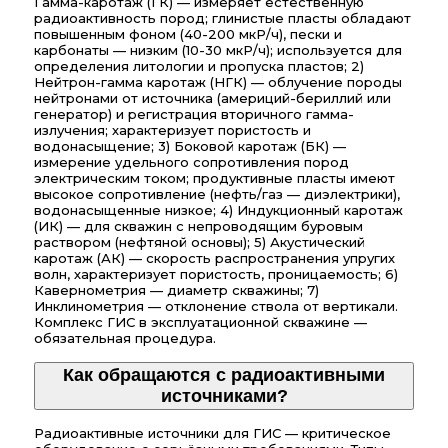
Гамма-каротаж (ГК) — измеряет естественную
радиоактивность пород; глинистые пласты обладают
повышенным фоном (40-200 мкР/ч), пески и
карбонаты — низким (10-30 мкР/ч); используется для
определения литологии и пропуска пластов; 2)
Нейтрон-гамма каротаж (НГК) — облучение породы
нейтронами от источника (америций-бериллий или
генератор) и регистрация вторичного гамма-
излучения; характеризует пористость и
водонасыщение; 3) Боковой каротаж (БК) —
измерение удельного сопротивления пород
электрическим током; продуктивные пласты имеют
высокое сопротивление (нефть/газ — диэлектрики),
водонасыщенные низкое; 4) Индукционный каротаж
(ИК) — для скважин с непроводящим буровым
раствором (нефтяной основы); 5) Акустический
каротаж (АК) — скорость распространения упругих
волн, характеризует пористость, проницаемость; 6)
Кавернометрия — диаметр скважины; 7)
Инклинометрия — отклонение ствола от вертикали.
Комплекс ГИС в эксплуатационной скважине —
обязательная процедура.
Как обращаются с радиоактивными
источниками?
Радиоактивные источники для ГИС — критическое