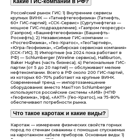
Какие ГИС-компании в РФ?
Российский рынок ГИС: 1) Внутренние сервисы
крупных ВИНК — «Татнефтегеофизика» (Татнефть,
60+ ГИС-партий); «ССК-Сервис» (Сургутнефтегаз —
мощное ГИС-подразделение); «Газпром георесурс»
(Газпром); «Башнефтегеофизика» (Башнефть-
Роснефть); 2) Независимые ГИС-компании —
«РосгеоФизика», «Гео-Кратос», «ГеоПартнёр»,
«Югра-Геофизика», «Сибирская сервисная компания»
(ССК-ГИС); 3) Импортные (на 2024 пока работают в
РФ) — Schlumberger (Wireline сервисы), Halliburton,
Baker Hughes (часть бизнеса); 4) Региональные ГИС-
партии (от 5 до 20 партий) — обслуживают мелкие
нефтекомпании. Всего в РФ около 200 ГИС-партий,
из которых 60-70% работают на крупные ВИНК.
Современный тренд — импортозамещение
оборудования: вместо MaxiTron Schlumberger
используются российские системы «АИВ» (НПФ
«Геофизика», Уфа), «АКТТ» (Гео-Кратос), на 75-80%
обеспечивают потребности рынка.
Что такое каротаж и какие виды?
Каротаж — измерение физических свойств горных
пород по стенкам скважины с помощью спускаемых
на каротажном кабеле приборов. Основные виды: 1)