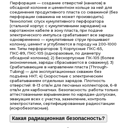
Перфорация — создание отверстий (каналов) в
обсадной колонне и цементном кольце за ней для
соединения продуктивного пласта со скважиной (без
перфорации скважина не может производить).
Технология: спуск кумулятивного перфоратора
(стальной корпус с кумулятивными зарядами) на
каротажном кабеле в зону пласта, при подаче
электрического импульса срабатывают все заряды
одновременно — кумулятивные струи прошивают
колонну, цемент и углубляются в породу на 200-1000
мм. Типы перфораторов: 1) Корпусные ПКС-65,
ПКС-89, ПКС-105 (одноразовые, по диаметру
обсадной колонны); 2) Бескорпусные ПК-105 (более
экономичные, заряды сбрасываются в скважину); 3)
Срабатывающие в направлении пласта (Through-
Tubing) — для эксплуатационных скважин без
подъёма НКТ; 4) Скоростные с электрическим
срабатыванием отдельных зарядов. Плотность
отверстий: 8-13 отв/м для песчаных коллекторов, 6-8
отв/м для карбонатных. Безопасность: работы только
аттестованными взрывниками по нарядам-допускам,
эвакуация всех с участка, заземление, контроль
электростатики, сертифицированные радиостанции
(искробезопасные).
Какая радиационная безопасность?