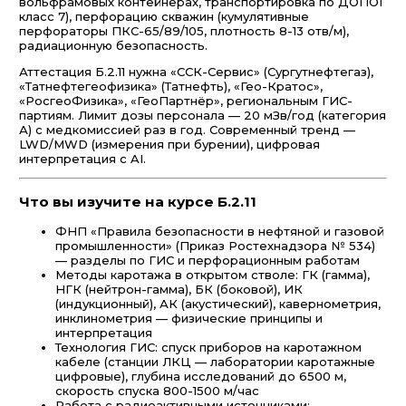
вольфрамовых контейнерах, транспортировка по ДОПОГ
класс 7), перфорацию скважин (кумулятивные
перфораторы ПКС-65/89/105, плотность 8-13 отв/м),
радиационную безопасность.
Аттестация Б.2.11 нужна «ССК-Сервис» (Сургутнефтегаз),
«Татнефтегеофизика» (Татнефть), «Гео-Кратос»,
«РосгеоФизика», «ГеоПартнёр», региональным ГИС-
партиям. Лимит дозы персонала — 20 мЗв/год (категория
А) с медкомиссией раз в год. Современный тренд —
LWD/MWD (измерения при бурении), цифровая
интерпретация с AI.
Что вы изучите на курсе Б.2.11
ФНП «Правила безопасности в нефтяной и газовой
промышленности» (Приказ Ростехнадзора № 534)
— разделы по ГИС и перфорационным работам
Методы каротажа в открытом стволе: ГК (гамма),
НГК (нейтрон-гамма), БК (боковой), ИК
(индукционный), АК (акустический), кавернометрия,
инклинометрия — физические принципы и
интерпретация
Технология ГИС: спуск приборов на каротажном
кабеле (станции ЛКЦ — лаборатории каротажные
цифровые), глубина исследований до 6500 м,
скорость спуска 800-1500 м/час
Работа с радиоактивными источниками: