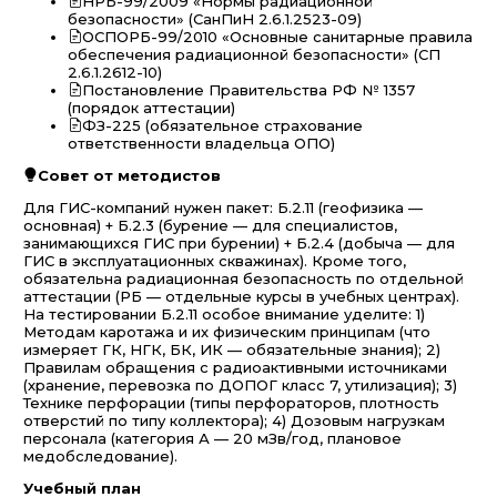
НРБ-99/2009 «Нормы радиационной
безопасности» (СанПиН 2.6.1.2523-09)
ОСПОРБ-99/2010 «Основные санитарные правила
обеспечения радиационной безопасности» (СП
2.6.1.2612-10)
Постановление Правительства РФ № 1357
(порядок аттестации)
ФЗ-225 (обязательное страхование
ответственности владельца ОПО)
Совет от методистов
Для ГИС-компаний нужен пакет: Б.2.11 (геофизика —
основная) + Б.2.3 (бурение — для специалистов,
занимающихся ГИС при бурении) + Б.2.4 (добыча — для
ГИС в эксплуатационных скважинах). Кроме того,
обязательна радиационная безопасность по отдельной
аттестации (РБ — отдельные курсы в учебных центрах).
На тестировании Б.2.11 особое внимание уделите: 1)
Методам каротажа и их физическим принципам (что
измеряет ГК, НГК, БК, ИК — обязательные знания); 2)
Правилам обращения с радиоактивными источниками
(хранение, перевозка по ДОПОГ класс 7, утилизация); 3)
Технике перфорации (типы перфораторов, плотность
отверстий по типу коллектора); 4) Дозовым нагрузкам
персонала (категория А — 20 мЗв/год, плановое
медобследование).
Учебный план