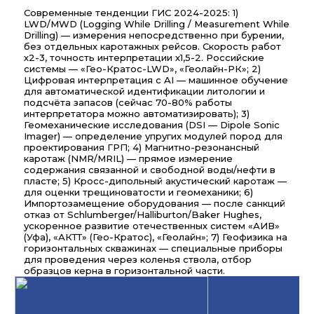
Современные тенденции ГИС 2024-2025: 1)
LWD/MWD (Logging While Drilling / Measurement While
Drilling) — измерения непосредственно при бурении,
без отдельных каротажных рейсов. Скорость работ
х2-3, точность интерпретации х1,5-2. Российские
системы — «Гео-Кратос-LWD», «Геолайн-РК»; 2)
Цифровая интерпретация с AI — машинное обучение
для автоматической идентификации литологии и
подсчёта запасов (сейчас 70-80% работы
интерпретатора можно автоматизировать); 3)
Геомеханические исследования (DSI — Dipole Sonic
Imager) — определение упругих модулей пород для
проектирования ГРП; 4) Магнитно-резонансный
каротаж (NMR/MRIL) — прямое измерение
содержания связанной и свободной воды/нефти в
пласте; 5) Кросс-дипольный акустический каротаж —
для оценки трещиноватости и геомеханики; 6)
Импортозамещение оборудования — после санкций
отказ от Schlumberger/Halliburton/Baker Hughes,
ускоренное развитие отечественных систем «АИВ»
(Уфа), «АКТТ» (Гео-Кратос), «Геолайн»; 7) Геофизика на
горизонтальных скважинах — специальные приборы
для проведения через коленья ствола, отбор
образцов керна в горизонтальной части.