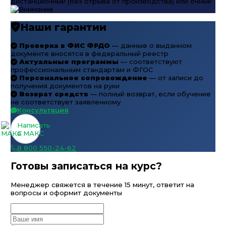
дистанционный (без отрыва от производства) или очный
Наши гарантии
Проверка в ФИС ФРДО
— данные о выданном
документе вносятся в федеральный реестр
Актуальные программы
— соответствуют
профессиональным стандартам и ФГОС
Персональное сопровождение
— от записи до
получения документов на руки
Возврат средств
— полный возврат, если обучение
не соответствует заявленному
Консультация
Написать
в МАКС
8 800 550-24-62
Готовы записаться на курс?
Менеджер свяжется в течение 15 минут, ответит на
вопросы и оформит документы