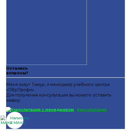
Остались
вопросы?
Меня зовут Тимур, я менеджер учебного центра
«ОбрПрофи».
Для получения консультации вы можете оставить
заявку:
Консультация
Написать
в МАКС