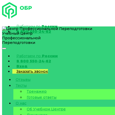
Работаем по
России
8 800 550-24-62
Учебный Центр
Профессиональной
Переподготовки
Работаем по
России
8 800 550-24-62
Вход
Заказать звонок
Отзывы
Тесты
Тренажер
Готовые ответы
О нас
Об Учебном Центре
Лицензии